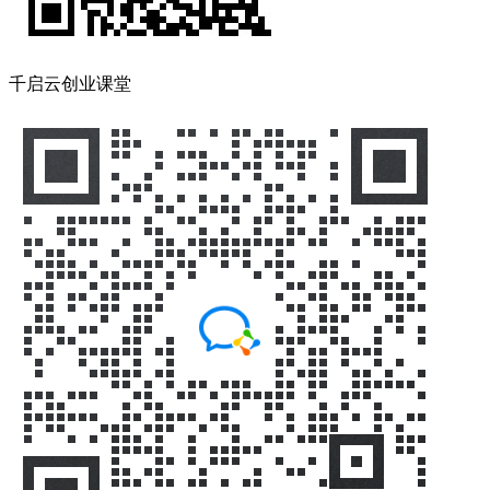
千启云创业课堂