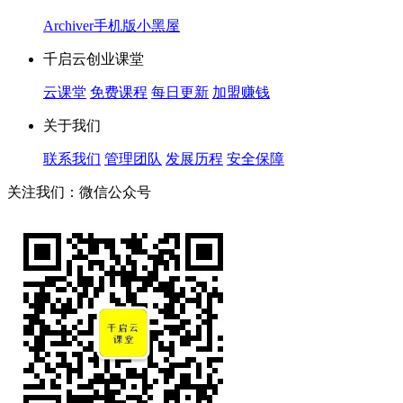
Archiver
手机版
小黑屋
千启云创业课堂
云课堂
免费课程
每日更新
加盟赚钱
关于我们
联系我们
管理团队
发展历程
安全保障
关注我们：微信公众号