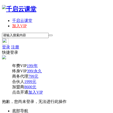
千启云课堂
加入VIP
登录
注册
快捷登录
年费VIP
199/年
终身VIP
399/永久
商务代理
799元
合伙人
1999元
加盟商
8600元
点击开通
加入VIP
抱歉，您尚未登录，无法进行此操作
底部导航