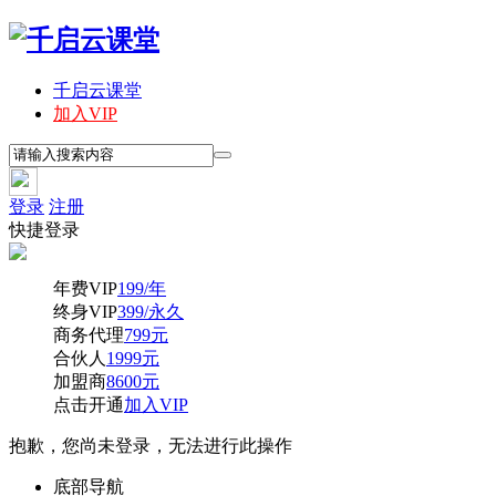
千启云课堂
加入VIP
登录
注册
快捷登录
年费VIP
199/年
终身VIP
399/永久
商务代理
799元
合伙人
1999元
加盟商
8600元
点击开通
加入VIP
抱歉，您尚未登录，无法进行此操作
底部导航