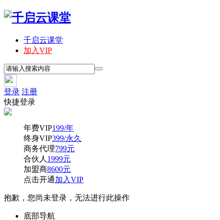
千启云课堂
加入VIP
登录
注册
快捷登录
年费VIP
199/年
终身VIP
399/永久
商务代理
799元
合伙人
1999元
加盟商
8600元
点击开通
加入VIP
抱歉，您尚未登录，无法进行此操作
底部导航