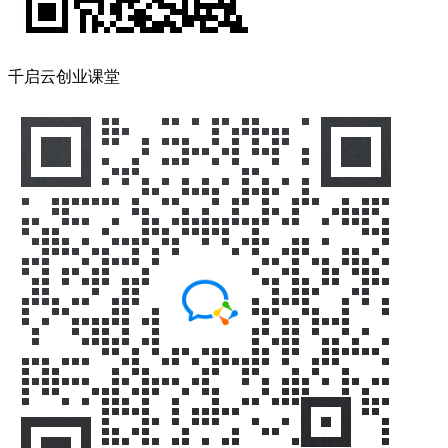
千启云创业课堂