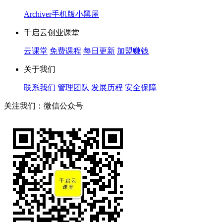
Archiver
手机版
小黑屋
千启云创业课堂
云课堂
免费课程
每日更新
加盟赚钱
关于我们
联系我们
管理团队
发展历程
安全保障
关注我们：微信公众号