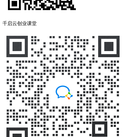
千启云创业课堂