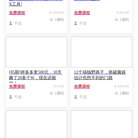
X工具!
¥ 199.00
¥ 99.00
免费课程
免费课程

1课时

1课时

千启

千启
[85期]拼多多拿500元，10天
12个搞钱野路子，抓破脑袋
薅了20多个W，现在还能
估计也想不到的门路
做！
¥ 0.00
¥ 199.00
免费课程
免费课程

1课时

1课时

千启

千启