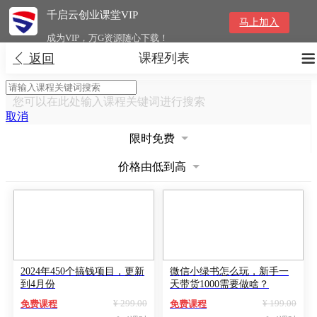
千启云创业课堂VIP
马上加入
成为VIP，万G资源随心下载！
课程列表


返回
您可以在此处输入课程关键词进行搜索
取消
限时免费
价格由低到高
2024年450个搞钱项目，更新
微信小绿书怎么玩，新手一
到4月份
天带货1000需要做啥？
¥ 299.00
¥ 199.00
免费课程
免费课程