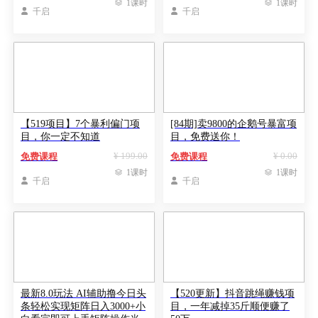

1课时

1课时

千启

千启
【519项目】7个暴利偏门项
[84期]卖9800的企鹅号暴富项
目，你一定不知道
目，免费送你！
¥ 199.00
¥ 0.00
免费课程
免费课程

1课时

1课时

千启

千启
最新8.0玩法 AI辅助撸今日头
【520更新】抖音跳绳赚钱项
条轻松实现矩阵日入3000+小
目，一年减掉35斤顺便赚了