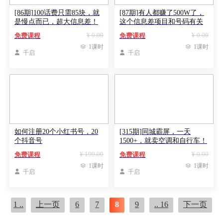
[86期]100话费只需85块，就
[87期]有人都赚了500W了，
是慢点而已，超大信息差！
这个信息差项目和号码有关
¥ 0.00
¥ 0.00
免费课程
免费课程

1课时

1课时

千启

千启
如何注册20个小红书号，20
[315期]同城霸屏，一天
个抖音号
1500+，就卖空调和自行车！
¥ 199.00
¥ 0.00
免费课程
免费课程

1课时

1课时

千启

千启
1 ..
上一页
6
7
8
9
.. 16
下一页