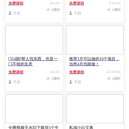
白看完即可上手矩阵操作当
50万
¥ 0.00
¥ 99.00
免费课程
免费课程
下最火 收益最快

1课时

1课时

千启

千启
[314期]帮人找东西，也是一
推荐3月可以做的10个项目，
门不错的生意
当然4月也能做！
¥ 0.00
¥ 199.00
免费课程
免费课程

1课时

1课时

千启

千启
全网视频无水印下载等5个牛
私域小白宝典