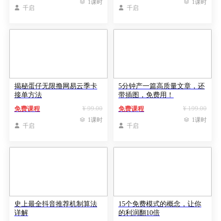

1课时

1课时

千启

千启
揭秘蛋仔无限撸网易云季卡
5分钟产一篇高质量文章，还
接单方法
带插图，免费用！
¥ 99.00
¥ 199.00
免费课程
免费课程

1课时

1课时

千启

千启
史上最全抖音推荐机制算法
15个免费模式的概念，让你
详解
的利润翻10倍