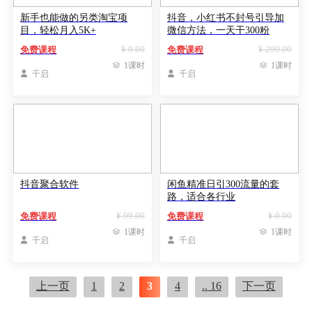
新手也能做的另类淘宝项
抖音，小红书不封号引导加
目，轻松月入5K+
微信方法，一天干300粉
¥ 0.00
¥ 299.00
免费课程
免费课程

1课时

1课时

千启

千启
抖音聚合软件
闲鱼精准日引300流量的套
路，适合各行业
¥ 99.00
¥ 0.00
免费课程
免费课程

1课时

1课时

千启

千启
上一页
1
2
3
4
.. 16
下一页