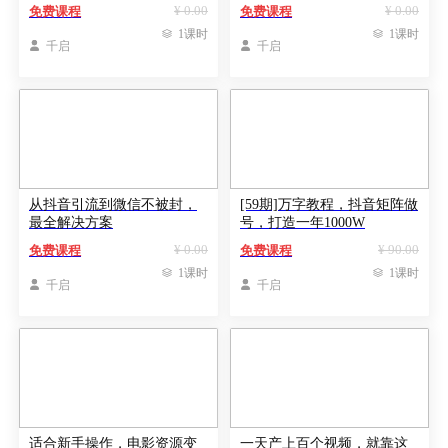
¥ 0.00
¥ 0.00
免费课程
免费课程

1课时

1课时

千启

千启
从抖音引流到微信不被封，
[59期]万字教程，抖音矩阵做
最全解决方案
号，打造一年1000W
¥ 0.00
¥ 90.00
免费课程
免费课程

1课时

1课时

千启

千启
适合新手操作，电影资源变
一天产上百个视频，就靠这