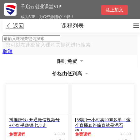
千启云创业课堂VIP
马上加入
成为VIP，万G资源随心下载！
课程列表


返回
您可以在此处输入课程关键词进行搜索
取消
限时免费
价格由低到高
抖推赚钱+开通微信视频号
[58期]一小时卖2000多单！这
+小红书赚钱七步走
个直播套路简直就是泥石
流！
¥ 0.00
¥ 0.00
免费课程
免费课程