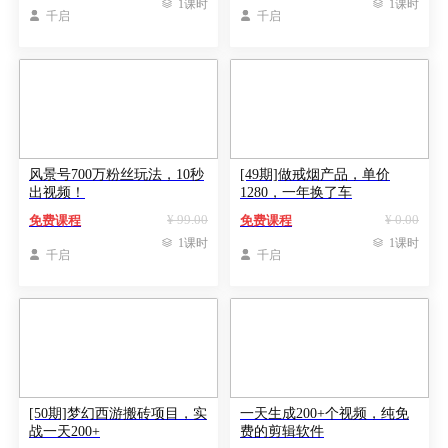

1课时

1课时

千启

千启
风景号700万粉丝玩法，10秒
[49期]做戒烟产品，单价
出视频！
1280，一年换了车​
¥ 99.00
¥ 0.00
免费课程
免费课程

1课时

1课时

千启

千启
[50期]梦幻西游搬砖项目，实
一天生成200+个视频，纯免
战一天200+
费的剪辑软件