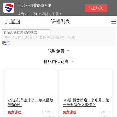
千启云创业课堂VIP
马上加入
成为VIP，万G资源随心下载！
课程列表


返回
您可以在此处输入课程关键词进行搜索
取消
限时免费
价格由低到高
2个热门节点来了，单条播放
[48期]抖音新启一个账号，第
破500W+
一步要做什么事情？
¥ 299.00
¥ 0.00
免费课程
免费课程