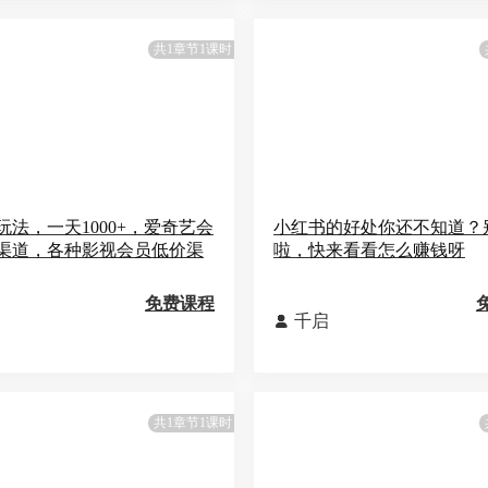
共1章节1课时
玩法，一天1000+，爱奇艺会
小红书的好处你还不知道？
渠道，各种影视会员低价渠
啦，快来看看怎么赚钱呀
免费课程
千启

共1章节1课时