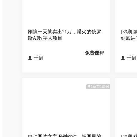
刚搞一天就卖出21万，爆火的俄罗
[39期
斯AI数字人项目
到底讲
免费课程
千启
千启


共1章节1课时
自动图片文字识别软件，把图里的
[40