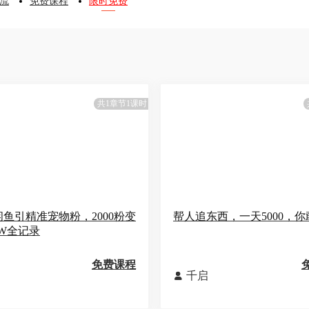
流
免费课程
限时免费
共1章节1课时
]闲鱼引精准宠物粉，2000粉变
帮人追东西，一天5000，
个W全记录
免费课程
千启
