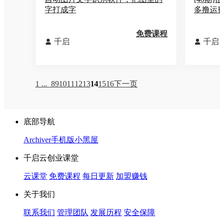
字打成字
多撸运
免费课程
千启
千启


1 ...
8
9
10
11
12
13
14
15
16
下一页
底部导航
Archiver
手机版
小黑屋
千启云创业课堂
云课堂
免费课程
每日更新
加盟赚钱
关于我们
联系我们
管理团队
发展历程
安全保障