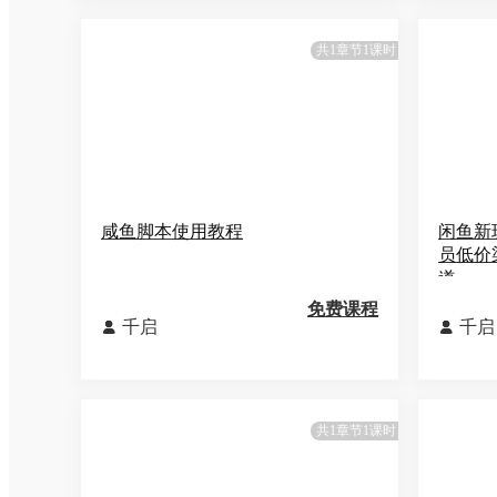
共1章节1课时
咸鱼脚本使用教程
闲鱼新
员低价
道
免费课程
千启
千启


共1章节1课时