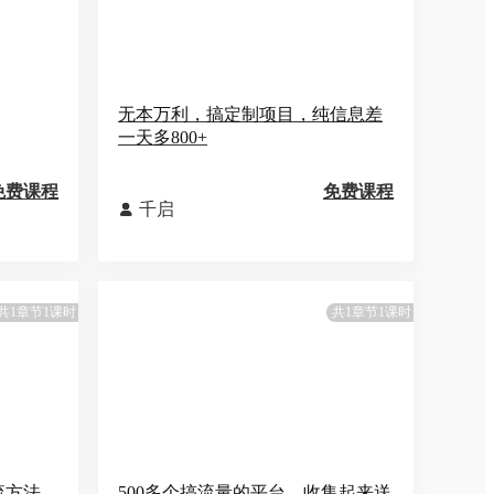
无本万利，搞定制项目，纯信息差
一天多800+
免费课程
免费课程
千启

共1章节1课时
共1章节1课时
引流方法，
500多个搞流量的平台，收集起来送