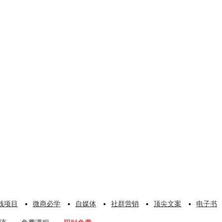
钱项目
微商必学
自媒体
社群营销
顶尖文案
电子书