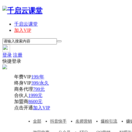
千启云课堂
加入VIP
登录
注册
快捷登录
年费VIP
199/年
终身VIP
399/永久
商务代理
799元
合伙人
1999元
加盟商
8600元
点击开通
加入VIP
全部
抖音快手
名师营销
爆粉引流
赚