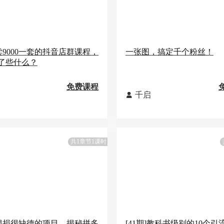
]卖9000一套的抖音店群课程，
一张图，搞定千个粉丝！
了些什么？
免费课程
千启

共1章节1课时
期]很损很缺德的项目，揭秘拼多
[41期]教科书级别的10个