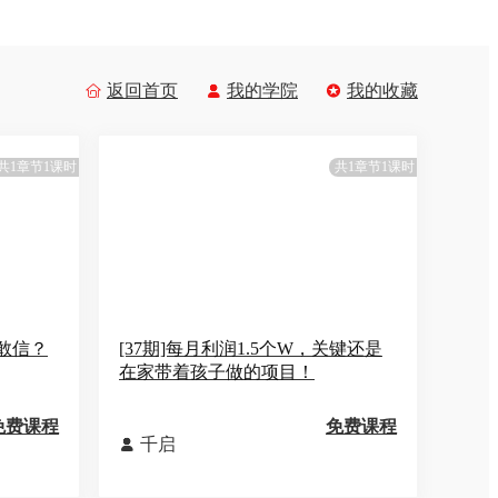
返回首页
我的学院
我的收藏



共1章节1课时
共1章节1课时
你敢信？
[37期]每月利润1.5个W，关键还是
在家带着孩子做的项目！
免费课程
免费课程
千启
