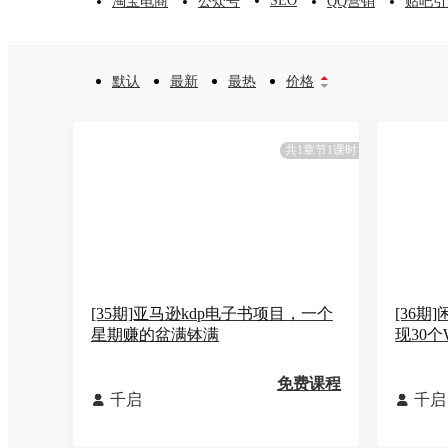
SEO
淘宝电商
公众号
QQ营销
贴吧引
默认
最新
最热
价格


共1章节1课时
[35期]亚马逊kdp电子书项目，一个
[36期
星期赚的盆满钵满
现30
免费课程
千启
千启

