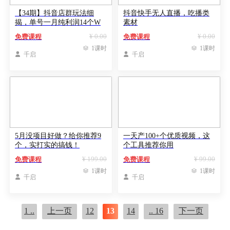
【34期】抖音店群玩法细
抖音快手无人直播，吃播类
揭，单号一月纯利润14个W
素材
¥ 0.00
¥ 0.00
免费课程
免费课程

1课时

1课时

千启

千启
5月没项目好做？给你推荐9
一天产100+个优质视频，这
个，实打实的搞钱！
个工具推荐你用
¥ 199.00
¥ 99.00
免费课程
免费课程

1课时

1课时

千启

千启
1 ..
上一页
12
13
14
.. 16
下一页