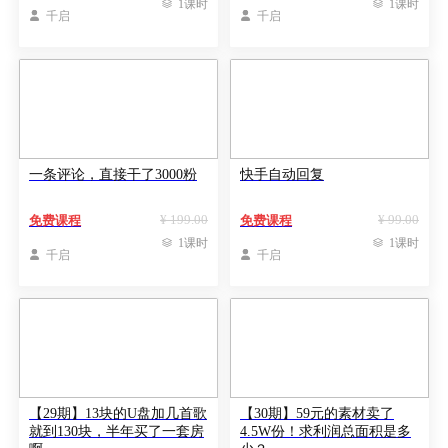

1课时

1课时

千启

千启
一条评论，直接干了3000粉
快手自动回复
¥ 199.00
¥ 99.00
免费课程
免费课程

1课时

1课时

千启

千启
【29期】13块的U盘加几首歌
【30期】59元的素材卖了
就到130块，半年买了一套房
4.5W份！求利润总面积是多