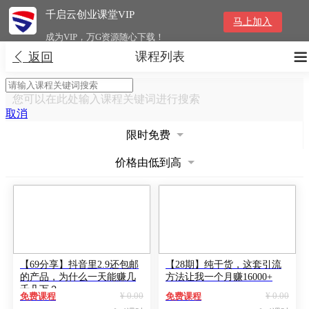
千启云创业课堂VIP
马上加入
成为VIP，万G资源随心下载！
课程列表


返回
您可以在此处输入课程关键词进行搜索
取消
限时免费
价格由低到高
【69分享】抖音里2.9还包邮
【28期】纯干货，这套引流
的产品，为什么一天能赚几
方法让我一个月赚16000+
千几万？
¥ 0.00
¥ 0.00
免费课程
免费课程