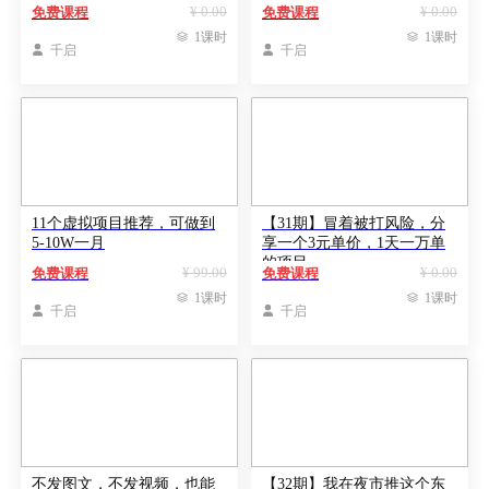
啊
少？
¥ 0.00
¥ 0.00
免费课程
免费课程

1课时

1课时

千启

千启
11个虚拟项目推荐，可做到
【31期】冒着被打风险，分
5-10W一月
享一个3元单价，1天一万单
的项目
¥ 99.00
¥ 0.00
免费课程
免费课程

1课时

1课时

千启

千启
不发图文，不发视频，也能
【32期】我在夜市推这个东