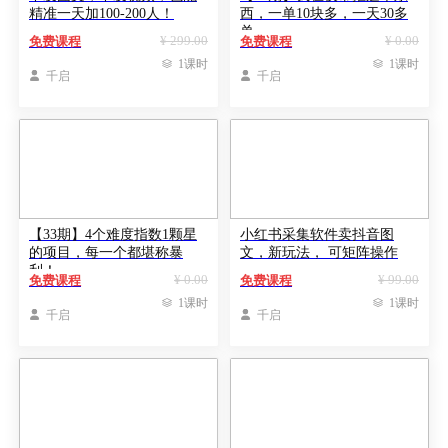
精准一天加100-200人！
西，一单10块多，一天30多
单
¥ 299.00
¥ 0.00
免费课程
免费课程

1课时

1课时

千启

千启
【33期】4个难度指数1颗星
小红书采集软件卖抖音图
的项目，每一个都堪称暴
文，新玩法， 可矩阵操作
利！
¥ 0.00
¥ 99.00
免费课程
免费课程

1课时

1课时

千启

千启