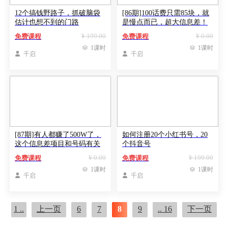
12个搞钱野路子，抓破脑袋
[86期]100话费只需85块，就
估计也想不到的门路
是慢点而已，超大信息差！
¥ 199.00
¥ 0.00
免费课程
免费课程

1课时

1课时

千启

千启
[87期]有人都赚了500W了，
如何注册20个小红书号，20
这个信息差项目和号码有关
个抖音号
¥ 0.00
¥ 199.00
免费课程
免费课程

1课时

1课时

千启

千启
1 ..
上一页
6
7
8
9
.. 16
下一页