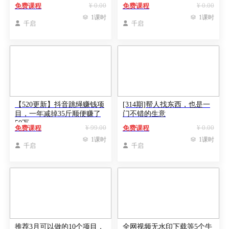
白看完即可上手矩阵操作当
¥ 0.00
¥ 0.00
免费课程
免费课程
下最火 收益最快

1课时

1课时

千启

千启
【520更新】抖音跳绳赚钱项
[314期]帮人找东西，也是一
目，一年减掉35斤顺便赚了
门不错的生意
50万
¥ 99.00
¥ 0.00
免费课程
免费课程

1课时

1课时

千启

千启
推荐3月可以做的10个项目，
全网视频无水印下载等5个牛