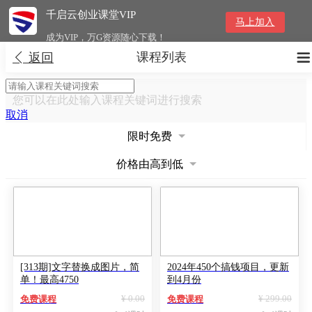
千启云创业课堂VIP
马上加入
成为VIP，万G资源随心下载！
课程列表


返回
您可以在此处输入课程关键词进行搜索
取消
限时免费
价格由高到低
[313期]文字替换成图片，简
2024年450个搞钱项目，更新
单！最高4750
到4月份
¥ 0.00
¥ 299.00
免费课程
免费课程