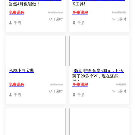
当然4月也能做！
X工具!
¥ 199.00
¥ 199.00
免费课程
免费课程

1课时

1课时

千启

千启
私域小白宝典
[85期]拼多多拿500元，10天
薅了20多个W，现在还能
做！
¥ 99.00
¥ 0.00
免费课程
免费课程

1课时

1课时

千启

千启