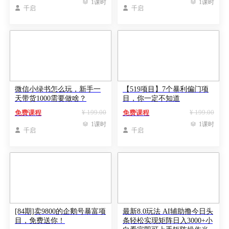

1课时

1课时

千启

千启
微信小绿书怎么玩，新手一
【519项目】7个暴利偏门项
天带货1000需要做啥？
目，你一定不知道
¥ 199.00
¥ 199.00
免费课程
免费课程

1课时

1课时

千启

千启
[84期]卖9800的企鹅号暴富项
最新8.0玩法 AI辅助撸今日头
目，免费送你！
条轻松实现矩阵日入3000+小