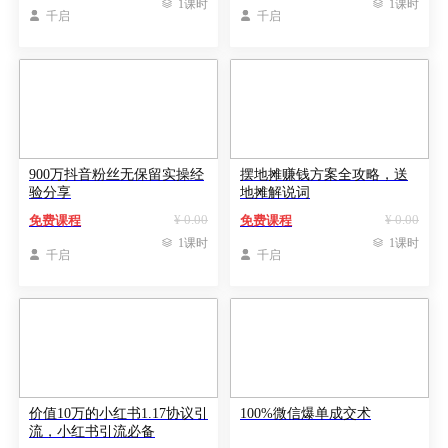

1课时

1课时

千启

千启
900万抖音粉丝无保留实操经
摆地摊赚钱方案全攻略，送
验分享
地摊解说词
¥ 0.00
¥ 0.00
免费课程
免费课程

1课时

1课时

千启

千启
价值10万的小红书1.17协议引
100%微信爆单成交术
流，小红书引流必备