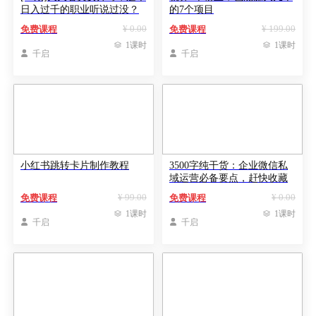
日入过千的职业听说过没？
的7个项目
¥ 0.00
¥ 199.00
免费课程
免费课程

1课时

1课时

千启

千启
小红书跳转卡片制作教程
3500字纯干货：企业微信私
域运营必备要点，赶快收藏
¥ 99.00
¥ 0.00
免费课程
免费课程

1课时

1课时

千启

千启