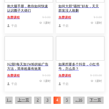
抱大腿手册，教你如何快速
如何大胆“骚扰”好友，天天
认识圈子大佬们
群发没人敢删
¥ 0.00
¥ 0.00
免费课程
免费课程

1课时

1课时

千启

千启
[62期]每天加1W粉的贴广告
如果想要多个抖音，小红书
方法，简单粗暴有效果
号，怎么弄？
¥ 0.00
¥ 199.00
免费课程
免费课程

1课时

1课时

千启

千启
1 ..
上一页
2
3
4
5
.. 16
下一页