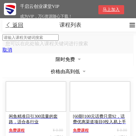
千启云创业课堂VIP
马上加入
成为VIP，万G资源随心下载！
课程列表


返回
您可以在此处输入课程关键词进行搜索
取消
限时免费
价格由高到低
闲鱼精准日引300流量的套
[60期]100元话费只需92，话
路，适合各行业
费优惠渠道项目0投入易上手
¥ 0.00
¥ 0.00
免费课程
免费课程