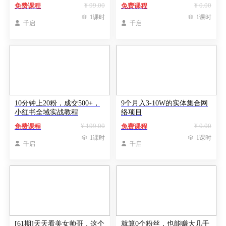
¥ 99.00
¥ 0.00
免费课程
免费课程

1课时

1课时

千启

千启
10分钟上20粉，成交500+，
9个月入3-10W的实体集合网
小红书全域实战教程
络项目
¥ 199.00
¥ 0.00
免费课程
免费课程

1课时

1课时

千启

千启
[61期]天天看美女帅哥，这个
就算0个粉丝，也能赚大几千