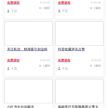
¥ 99.00
¥ 99.00
免费课程
免费课程

1课时

1课时

千启

千启
关注私信，精准吸引创业粉
抖音收藏评论点赞
¥ 99.00
¥ 99.00
免费课程
免费课程

1课时

1课时

千启

千启
小红书全自动截流
揭秘蛋仔无限撸网易云季卡