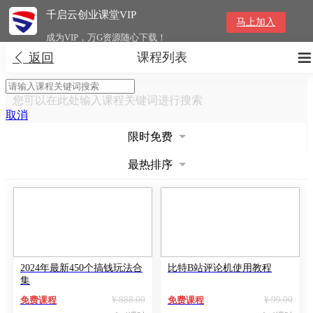
千启云创业课堂VIP
马上加入
成为VIP，万G资源随心下载！
课程列表


返回
您可以在此处输入课程关键词进行搜索
取消
限时免费
最热排序
2024年最新450个搞钱玩法合
比特B站评论机使用教程
集
¥ 888.00
¥ 99.00
免费课程
免费课程