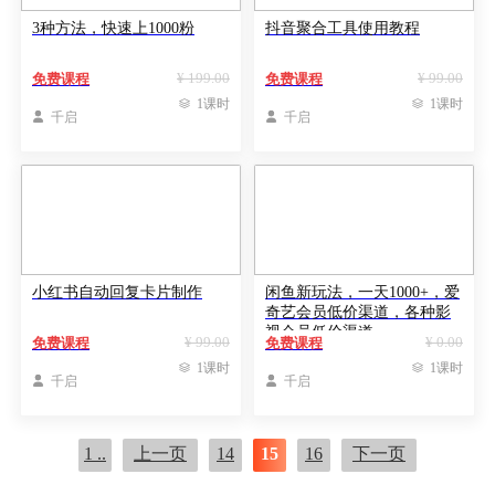
3种方法，快速上1000粉
抖音聚合工具使用教程
¥ 199.00
¥ 99.00
免费课程
免费课程

1课时

1课时

千启

千启
小红书自动回复卡片制作
闲鱼新玩法，一天1000+，爱
奇艺会员低价渠道，各种影
视会员低价渠道
¥ 99.00
¥ 0.00
免费课程
免费课程

1课时

1课时

千启

千启
1 ..
上一页
14
15
16
下一页