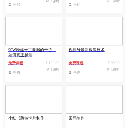

1课时

1课时

千启

千启
90W粉丝号主泄漏的干货：
视频号最新截流技术
如何真正起号
¥ 199.00
¥ 99.00
免费课程
免费课程

1课时

1课时

千启

千启
小红书跳转卡片制作
圆码制作