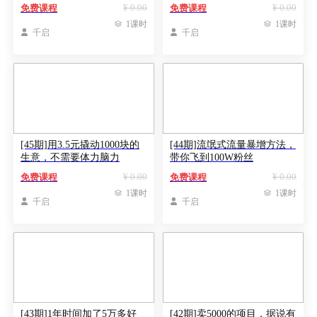
¥ 0.00
¥ 0.00
免费课程
免费课程

1课时

1课时

千启

千启
[45期]用3.5元撬动1000块的
[44期]流氓式流量暴增方法，
生意，不需要体力脑力
带你飞到100W粉丝
¥ 0.00
¥ 0.00
免费课程
免费课程

1课时

1课时

千启

千启
[43期]1年时间加了5万多好
[42期]卖5000的项目，据说有