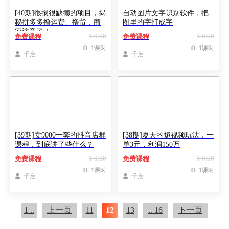
[40期]很损很缺德的项目，揭
自动图片文字识别软件，把
秘拼多多撸运费、撸货，商
图里的字打成字
家注意了！
¥ 0.00
¥ 0.00
免费课程
免费课程

1课时

1课时

千启

千启
[39期]卖9000一套的抖音店群
[38期]夏天的短视频玩法，一
课程，到底讲了些什么？
单3元，利润150万
¥ 0.00
¥ 0.00
免费课程
免费课程

1课时

1课时

千启

千启
1 ..
上一页
11
12
13
.. 16
下一页