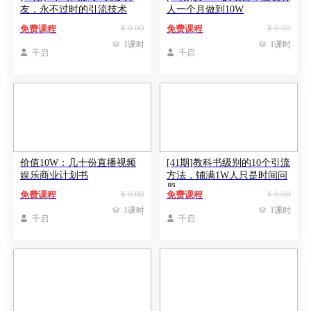
友，永不过时的引流技术
人一个月做到10W
¥ 0.00
¥ 0.00
免费课程
免费课程

1课时

1课时

千启

千启
价值10W：几十份直播视频
[41期]教科书级别的10个引流
娱乐商业计划书
方法，铺满1W人只是时间问
题
¥ 0.00
¥ 0.00
免费课程
免费课程

1课时

1课时

千启

千启