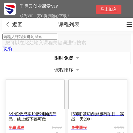
千启云创业课堂VIP
马上加入
成为VIP，万G资源随心下载！
课程列表


返回
您可以在此处输入课程关键词进行搜索
取消
限时免费
课程排序
3个超低成本10倍利润的产
[50期]梦幻西游搬砖项目，实
品，线上线下都可做
战一天200+
¥ 0.00
¥ 0.00
免费课程
免费课程