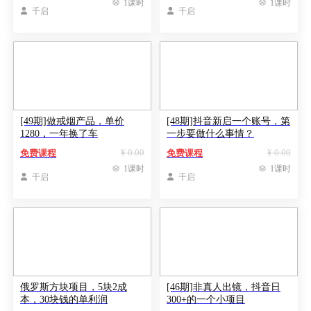

1课时

1课时

千启

千启
[49期]做戒烟产品，单价
[48期]抖音新启一个账号，第
1280，一年换了车​
一步要做什么事情？
¥ 0.00
¥ 0.00
免费课程
免费课程

1课时

1课时

千启

千启
俄罗斯方块项目，5块2成
[46期]非真人出镜，抖音日
本，30块钱的单利润
300+的一个小项目