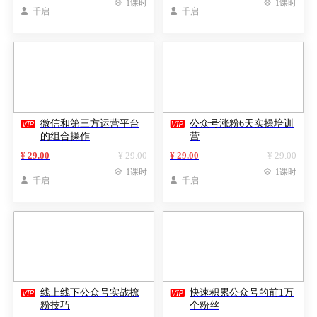

1课时

1课时

千启

千启


微信和第三方运营平台
公众号涨粉6天实操培训
的组合操作
营
¥ 29.00
¥ 29.00
¥ 29.00
¥ 29.00

1课时

1课时

千启

千启


线上线下公众号实战撩
快速积累公众号的前1万
粉技巧
个粉丝