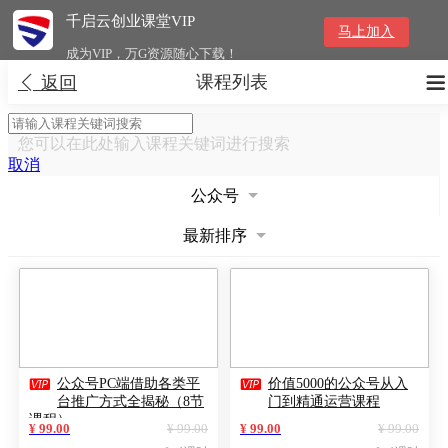
千启云创业课堂VIP
马上加入
成为VIP，万G资源随心下载！
课程列表


返回
您可以在此处输入课程关键词进行搜索
取消
公众号
最新排序


公众号PC端借助各类平
价值5000的公众号从入
台推广方式全揭秘（8节
门到精通运营课程
课程）
¥ 99.00
¥ 99.00
¥ 99.00
¥ 99.00