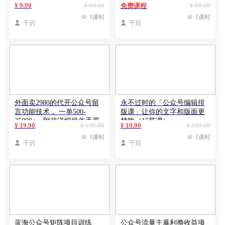
法，轻松实现月入2W+
项目 无限放大
¥ 9.90
¥ 99.00
¥ 99.00
免费课程

1课时

1课时

千启

千启
外面卖2980的代开公众号留
永不过时的「公众号编辑排
言功能技术， 一单500-
版课」让你的文字和版面更
25000+，附超详细操作手册
精致（15节课）
¥ 19.90
¥ 199.00
¥ 19.90
¥ 199.00

1课时

1课时

千启

千启
蓝海公众号矩阵项目训练
公众号流量主暴利撸收益项