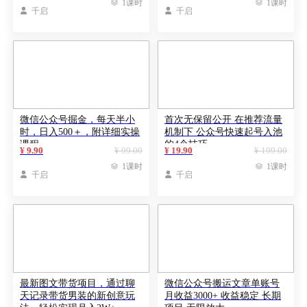

1课时

1课时

千启

千启
微信公众号掘金，每天半小
首次无保留公开 在推荐流量
时，日入500＋，附详细实操
机制下 公众号快速起号入池
课程
的4个技巧
¥ 9.90
¥ 99.00
¥ 19.90
¥ 199.00

1课时

1课时

千启

千启
最新图文带货项目，通过聊
微信公众号搬运文章单账号
天记录带货男装的新创意玩
月收益3000+ 收益稳定 长期