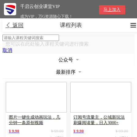
千启云创业课堂VIP
马上加入
成为VIP，万G资源随心下载！
课程列表


返回
您可以在此处输入课程关键词进行搜索
取消
公众号
最新排序
图片一键生成动画玩法，几
订阅号流量主，公域新玩法
分钟一条原创视频
刷爆阅读量，日入3000+
¥ 9.90
¥ 99.00
¥ 9.90
¥ 99.00