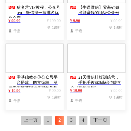


猎者营VIP教程：公众号
【牛逼微信】零基础做
seo，微信搜一搜排名优
出能赚钱的顶级公众号
化全套
¥ 99.00
¥ 199.00
¥ 9.90
¥ 99.00

1课时

1课时

千启

千启


零基础教会你公众号平
21天微信排版训练营，
台搭建、图文编辑、菜
手把手教你0基础也能学
单设置等基础操作视频教程
会（视频课程）
¥ 19.90
¥ 99.00
¥ 19.90
¥ 99.00

1课时

1课时

千启

千启
上一页
1
2
3
4
下一页