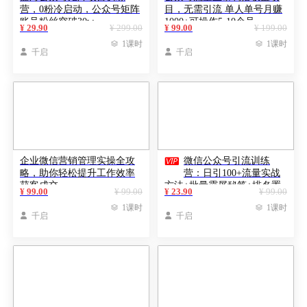
营，0粉冷启动，公众号矩阵
目，无需引流 单人单号月赚
账号粉丝突破30w
1000+可操作5-10个号
¥ 29.90
¥ 299.00
¥ 99.00
¥ 199.00

1课时

1课时

千启

千启

企业微信营销管理实操全攻
微信公众号引流训练
略，助你轻松提升工作效率
营：日引100+流量实战
获客成交
方法+批量霸屏秘笈+排名置
¥ 99.00
¥ 99.00
¥ 23.90
¥ 99.00
顶黑科技

1课时

1课时

千启

千启