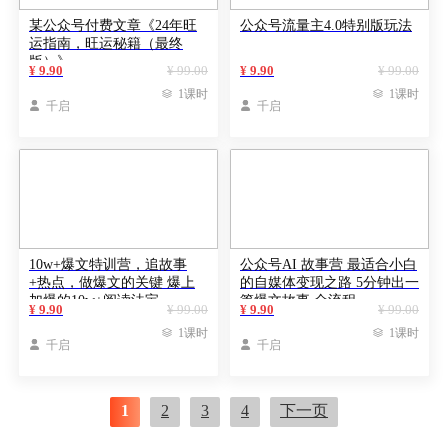
某公众号付费文章《24年旺
公众号流量主4.0特别版玩法
运指南，旺运秘籍（最终
版）》
¥ 9.90
¥ 99.00
¥ 9.90
¥ 99.00

1课时

1课时

千启

千启
10w+爆文特训营，追故事
公众号AI 故事营 最适合小白
+热点，做爆文的关键 爆上
的自媒体变现之路 5分钟出一
加爆的10w+阅读法宝
篇爆文故事 全流程
¥ 9.90
¥ 99.00
¥ 9.90
¥ 99.00

1课时

1课时

千启

千启
1
2
3
4
下一页