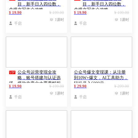
目，新手日入四位数，
目，新手日入四位数，
含爆文写作全攻略
含爆文写作全攻略
¥ 19.90
¥ 199.00
¥ 19.90
¥ 199.00

1课时

1课时

千启

千启

公众号运营变现全攻
公众号爆文变现课：从注册
略，账号搭建与认证选
到10W+爆文，AI工具助力，
择，爆款文章六大要素解析
轻松月入6000元
¥ 19.90
¥ 199.00
¥ 29.90
¥ 299.00

1课时

1课时

千启

千启