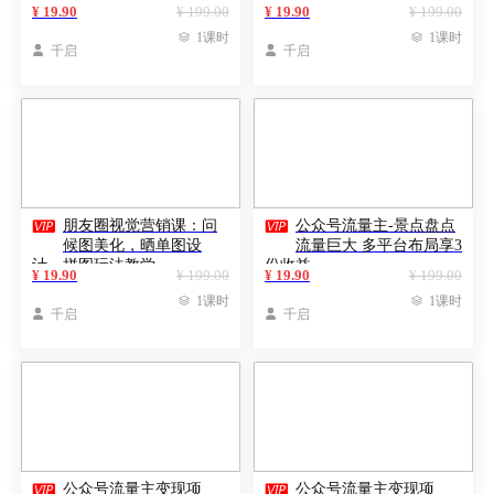
+商业变现，单篇爆文涨粉
+月增粉5000+变现转化提升4
¥ 19.90
¥ 199.00
¥ 19.90
¥ 199.00
5000+
倍

1课时

1课时

千启

千启


朋友圈视觉营销课：问
公众号流量主-景点盘点
候图美化，晒单图设
流量巨大 多平台布局享3
计，拼图玩法教学
份收益
¥ 19.90
¥ 199.00
¥ 19.90
¥ 199.00

1课时

1课时

千启

千启


公众号流量主变现项
公众号流量主变现项