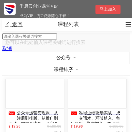
千启云创业课堂VIP
马上加入
成为VIP，万G资源随心下载！
课程列表


返回
您可以在此处输入课程关键词进行搜索
取消
公众号
课程排序


公众号运营变现课，从
私域业绩驱动实战，成
注册到排版、从推广到
交话术、环节植入、每
互动，掌握全流程，开启个
日SOP，聚焦增长，驱动营
¥ 19.90
¥ 199.00
¥ 19.90
¥ 199.00
人品牌月入30000+
收持续突破