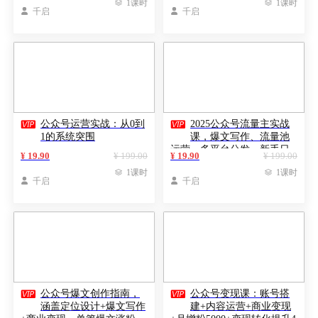

1课时

1课时

千启

千启


公众号运营实战：从0到
2025公众号流量主实战
1的系统突围
课，爆文写作、流量池
运营、多平台分发，新手日
¥ 19.90
¥ 199.00
¥ 19.90
¥ 199.00
入千元月赚5万+更新11月

1课时

1课时

千启

千启


公众号爆文创作指南，
公众号变现课：账号搭
涵盖定位设计+爆文写作
建+内容运营+商业变现