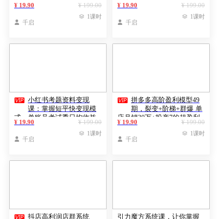
单直播间，提升数据复盘能
化，年业绩增长百万+
¥ 19.90
¥ 199.00
¥ 19.90
¥ 199.00
力

1课时

1课时

千启

千启


小红书考题资料变现
拼多多高阶盈利模型49
课：掌握短平快变现模
期，裂变+阶梯+群爆 单
式，单账号考试季日均收益
店月销30万+投产7的超盈利
¥ 19.90
¥ 199.00
¥ 19.90
¥ 199.00
2000元

1课时

1课时

千启

千启

抖店高利润店群系统
引力魔方系统课，让你掌握