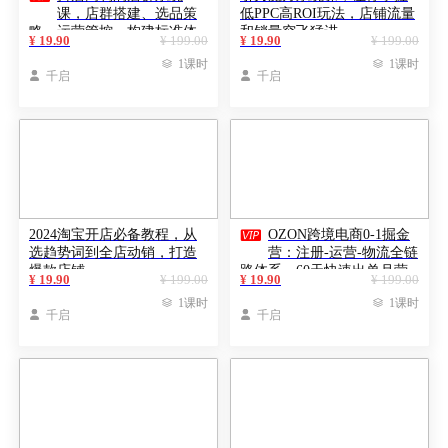
课，店群搭建、选品策
低PPC高ROI玩法，店铺流量
略、运营管控，构建标准体
和销量突飞猛进
¥ 19.90
¥ 199.00
¥ 19.90
¥ 199.00
系，矩阵月入20万+

1课时

1课时

千启

千启

2024淘宝开店必备教程，从
OZON跨境电商0-1掘金
选趋势词到全店动销，打造
营：注册-运营-物流全链
爆款店铺
路体系，60天快速出单月营
¥ 19.90
¥ 199.00
¥ 19.90
¥ 199.00
收8w

1课时

1课时

千启

千启