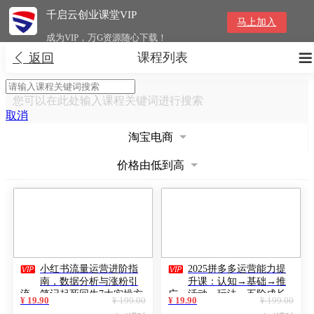
千启云创业课堂VIP
马上加入
成为VIP，万G资源随心下载！
课程列表


返回
您可以在此处输入课程关键词进行搜索
取消
淘宝电商
价格由低到高


小红书流量运营进阶指
2025拼多多运营能力提
南，数据分析与涨粉引
升课：认知→基础→推
流，笔记起死回生7大实操方
广→活动→玩法，五阶成长
¥ 19.90
¥ 199.00
¥ 19.90
¥ 199.00
案
路径