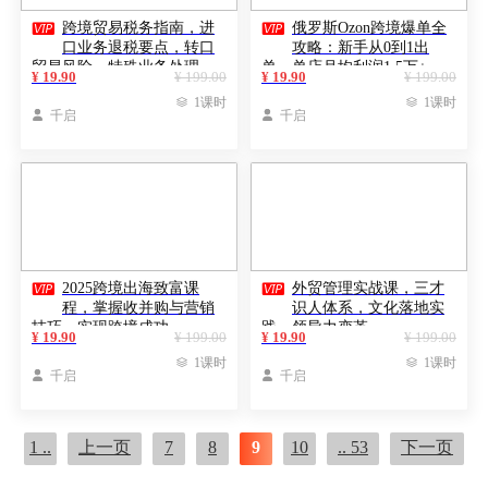


跨境贸易税务指南，进
俄罗斯Ozon跨境爆单全
口业务退税要点，转口
攻略：新手从0到1出
贸易风险，特殊业务处理
单，单店月均利润1.5万+
¥ 19.90
¥ 199.00
¥ 19.90
¥ 199.00

1课时

1课时

千启

千启


2025跨境出海致富课
外贸管理实战课，三才
程，掌握收并购与营销
识人体系，文化落地实
技巧，实现跨境成功
践，领导力变革
¥ 19.90
¥ 199.00
¥ 19.90
¥ 199.00

1课时

1课时

千启

千启
1 ..
上一页
7
8
9
10
.. 53
下一页