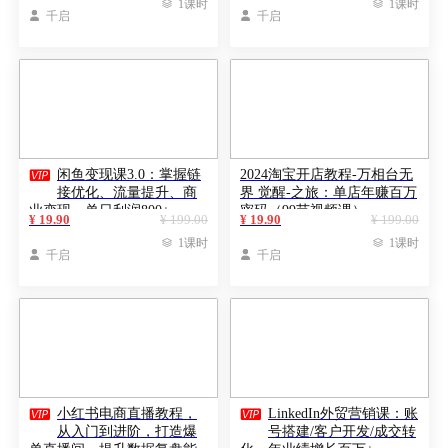

1课时

1课时

千启

千启

闲鱼变现课3.0：掌握链
2024淘宝开店教程-万相台无
接优化、流量提升、商
界 觉醒-之旅：单店年赚百万
业变现，单日利润800+
密码（99节视频课）
¥ 19.90
¥ 199.00
¥ 19.90
¥ 199.00

1课时

1课时

千启

千启


小红书电商直播教程，
LinkedIn外贸营销课：账
从入门到进阶，打造爆
号搭建/客户开发/成交转