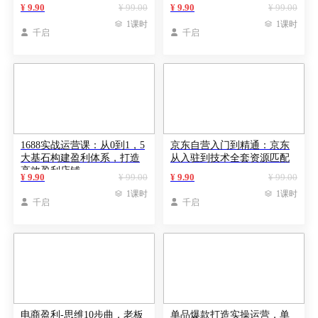
商
都是无效学习
¥ 9.90
¥ 99.00
¥ 9.90
¥ 99.00

1课时

1课时

千启

千启
1688实战运营课：从0到1，5
京东自营入门到精通：京东
大基石构建盈利体系，打造
从入驻到技术全套资源匹配
高效盈利店铺
¥ 9.90
¥ 99.00
¥ 9.90
¥ 99.00

1课时

1课时

千启

千启
电商盈利-思维10步曲，老板
单品爆款打造实操运营，单