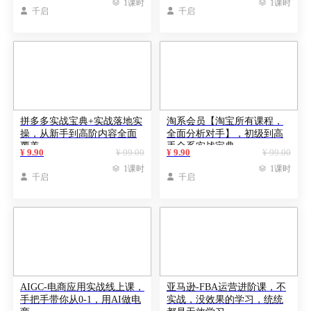

1课时

1课时

千启

千启
拼多多实战宝典+实战落地实
淘系会员【淘宝所有课程，
操，从新手到高阶内容全面
全面分析对手】，初级到高
覆盖
手全系实战宝典
¥ 9.90
¥ 99.00
¥ 9.90
¥ 99.00

1课时

1课时

千启

千启
AIGC-电商应用实战线上课，
亚马逊-FBA运营进阶课，不
手把手带你从0-1，用AI做电
实战，没效果的学习，统统