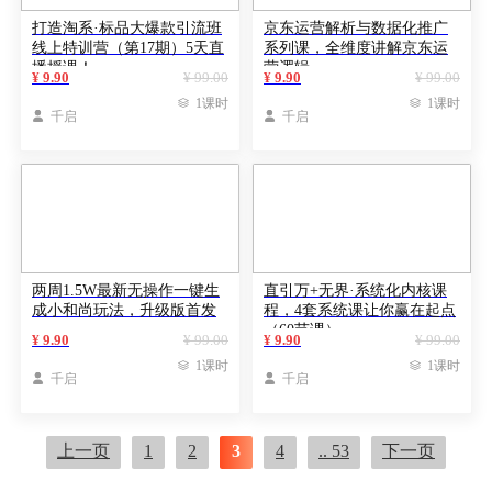
打造淘系·标品大爆款引流班
京东运营解析与数据化推广
线上特训营（第17期）5天直
系列课，全维度讲解京东运
播授课！
营逻辑
¥ 9.90
¥ 99.00
¥ 9.90
¥ 99.00

1课时

1课时

千启

千启
两周1.5W最新无操作一键生
直引万+无界·系统化内核课
成小和尚玩法，升级版首发
程，4套系统课让你赢在起点
（60节课）
¥ 9.90
¥ 99.00
¥ 9.90
¥ 99.00

1课时

1课时

千启

千启
上一页
1
2
3
4
.. 53
下一页