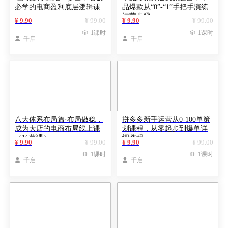
必学的电商盈利底层逻辑课
品爆款从“0”-“1”手把手演练
运营步骤
¥ 9.90
¥ 99.00
¥ 9.90
¥ 99.00

1课时

1课时

千启

千启
八大体系布局篇·布局做稳，
拼多多新手运营从0-100单策
成为大店的电商布局线上课
划课程，从零起步到爆单详
（16节课）
细教程
¥ 9.90
¥ 99.00
¥ 9.90
¥ 99.00

1课时

1课时

千启

千启