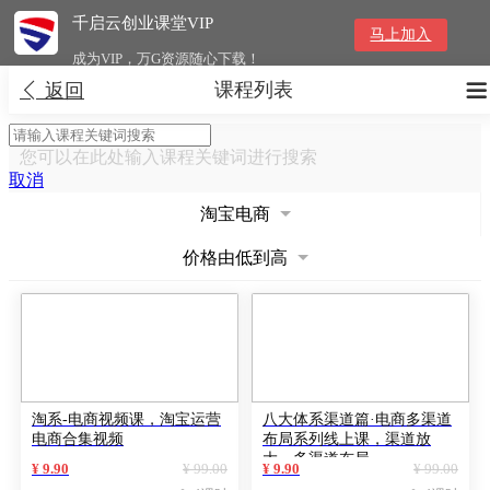
千启云创业课堂VIP
马上加入
成为VIP，万G资源随心下载！
课程列表


返回
您可以在此处输入课程关键词进行搜索
取消
淘宝电商
价格由低到高
淘系-电商视频课，淘宝运营
八大体系渠道篇·电商多渠道
电商合集视频
布局系列线上课，渠道放
大，多渠道布局
¥ 9.90
¥ 99.00
¥ 9.90
¥ 99.00