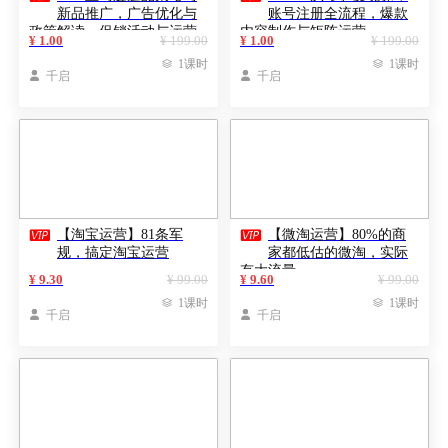
新品推广，广告优化与
账号注册全流程，爆款
政策解读，促销活动与运营
内容制作与矩阵运营
¥ 1.00
¥ 199.00
¥ 1.00
¥ 199.00
规划

1课时

1课时

千启

千启


【淘宝运营】81条军
【微淘运营】80%的商
规，搞定淘宝运营
家都低估的微淘，实际
有大流量
¥ 9.30
¥ 99.00
¥ 9.60
¥ 99.00

1课时

1课时

千启

千启