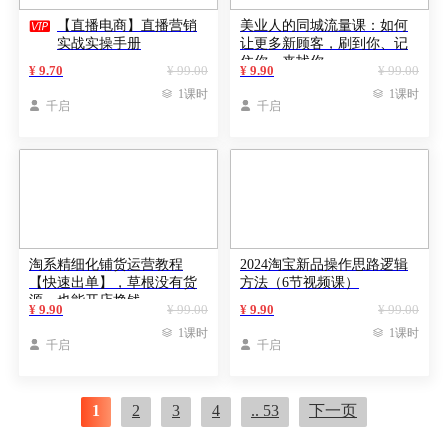

【直播电商】直播营销
美业人的同城流量课：如何
实战实操手册
让更多新顾客，刷到你、记
住你、来找你
¥ 9.70
¥ 99.00
¥ 9.90
¥ 99.00

1课时

1课时

千启

千启
淘系精细化铺货运营教程
2024淘宝新品操作思路逻辑
【快速出单】，草根没有货
方法（6节视频课）
源，也能开店挣钱
¥ 9.90
¥ 99.00
¥ 9.90
¥ 99.00

1课时

1课时

千启

千启
1
2
3
4
.. 53
下一页