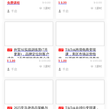
例，可技术变现亦可自用放
教程
¥ 0.00
¥ 0.99
¥ 0.99
免费课程
大（2026更新）

1课时

1课时

千启

千启


外贸AI实战训练营(7月
TikTok跨境电商变现
更新)，品牌定位到客户
课，美区市场运营指
成交，7天掌握跨境电商全流
南，短视频直播双轨流量攻
¥ 1.00
¥ 199.00
¥ 1.00
¥ 199.00
程
略

1课时

1课时

千启

千启


2025亚马逊选品策略与
TikTok从0到1变现课，