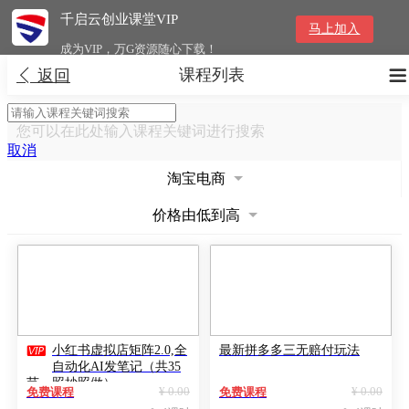
千启云创业课堂VIP
马上加入
成为VIP，万G资源随心下载！
课程列表


返回
您可以在此处输入课程关键词进行搜索
取消
淘宝电商
价格由低到高

小红书虚拟店矩阵2.0,全
最新拼多多三无赔付玩法
自动化AI发笔记（共35
节，照抄照做）
¥ 0.00
¥ 0.00
免费课程
免费课程