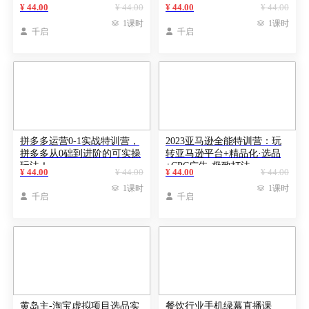
课）
¥ 44.00
¥ 44.00
¥ 44.00
¥ 44.00

1课时

1课时

千启

千启
拼多多运营0-1实战特训营，
2023亚马逊全能特训营：玩
拼多多从0础到进阶的可实操
转亚马逊平台+精品化·选品
玩法！
+CPC广告·极致打法
¥ 44.00
¥ 44.00
¥ 44.00
¥ 44.00

1课时

1课时

千启

千启
黄岛主-淘宝虚拟项目选品实
餐饮行业手机绿幕直播课