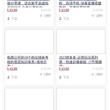
操分享课，适合新手选虚拟
程，高清手机·绿幕直播搭建
品的玩法 全盘分享给你
教程，直播场景拍摄
¥ 43.00
¥ 43.00
¥ 43.00
¥ 43.00

1课时

1课时

千启

千启
电商公司的10个岗位绩效考
2023拼多多-运营玩法系列
核的底层知识体系+落地方
课：快速起爆秘籍（5节视频
案！
课）
¥ 43.00
¥ 43.00
¥ 43.00
¥ 43.00

1课时

1课时

千启

千启