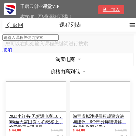
千启云创业课堂VIP
马上加入
成为VIP，万G资源随心下载！
课程列表


返回
您可以在此处输入课程关键词进行搜索
取消
淘宝电商
价格由高到低
2023小红书·无货源电商1.0，
淘宝虚拟违规侵权规避方法
0粉丝无需囤货 小白轻松上手
与建议，6个部分详细讲解，
的无货源变现项目
做虚拟资源必看！
¥ 44.00
¥ 44.00
¥ 44.00
¥ 44.00