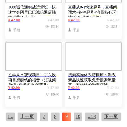
1688诚信通实战运营班，快
直播从0-1快速起号，直播间
速学会阿里巴巴诚信通店铺
话术+各种起号+流量核心玩
的运营(17节课)
法(全套课程+课件)
¥ 42.00
¥ 42.00
¥ 42.00
¥ 42.00

1课时

1课时

千启

千启
玄学风水变现项目：手头没
搜索实操体系培训班：淘系
项目想赚钱的福音（短视频
新品快速获取免费搜索流量
剪辑+直播搭建变现课）
开一家赚钱的淘宝店铺
¥ 42.00
¥ 42.00
¥ 42.00
¥ 42.00

1课时

1课时

千启

千启
1 ..
上一页
7
8
9
10
.. 53
下一页