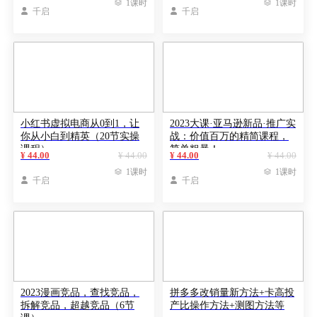

1课时

1课时

千启

千启
小红书虚拟电商从0到1，让
2023大课·亚马逊新品·推广实
你从小白到精英（20节实操
战：价值百万的精简课程，
课程）
简单粗暴！
¥ 44.00
¥ 44.00
¥ 44.00
¥ 44.00

1课时

1课时

千启

千启
2023漫画竞品，查找竞品，
拼多多改销量新方法+卡高投
拆解竞品，超越竞品（6节
产比操作方法+测图方法等