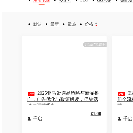
SEO
淘宝电商
公众号
QQ营销
贴吧引
默认
最新
最热
价格


共1章节1课时

2025亚马逊选品策略与新品推

T
广，广告优化与政策解读，促销活
册全流
动与运营规划
营
¥1.00
千启
千启

