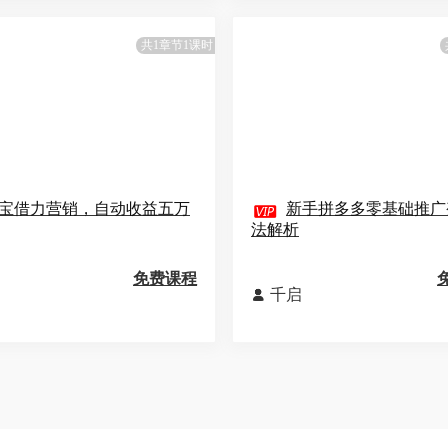
共1章节1课时
宝借力营销，自动收益五万

新手拼多多零基础推广
法解析
免费课程
千启
