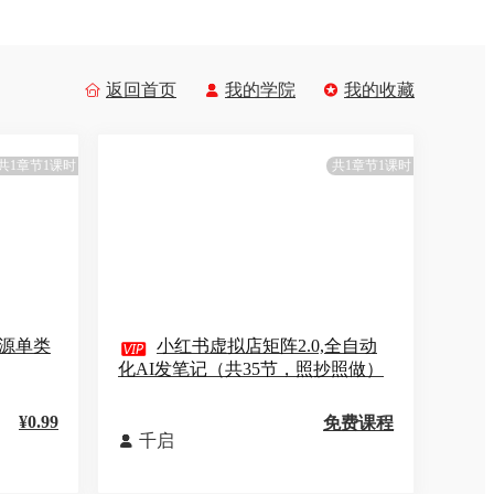
返回首页
我的学院
我的收藏



共1章节1课时
共1章节1课时
货源单类

小红书虚拟店矩阵2.0,全自动
化AI发笔记（共35节，照抄照做）
¥0.99
免费课程
千启
