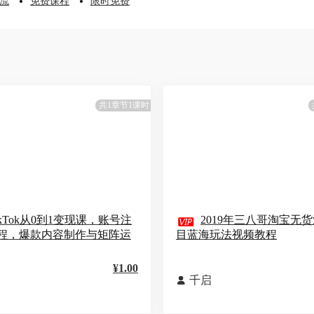
流
免费课程
限时免费
共1章节1课时
ikTok从0到1变现课，账号注

2019年三八哥淘宝无
程，爆款内容制作与矩阵运
目蓝海玩法视频教程
¥1.00
千启
