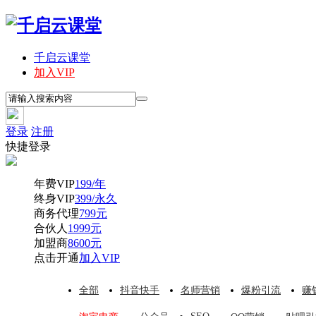
千启云课堂
加入VIP
登录
注册
快捷登录
年费VIP
199/年
终身VIP
399/永久
商务代理
799元
合伙人
1999元
加盟商
8600元
点击开通
加入VIP
全部
抖音快手
名师营销
爆粉引流
赚