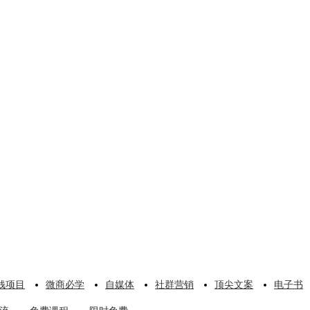
钱项目
微商必学
自媒体
社群营销
顶尖文案
电子书