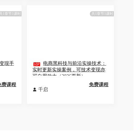
共1章节1课时
共1章节1课时
变现手

电商黑科技与前沿实操技术：
实时更新实操案例，可技术变现亦
可自用放大（2026更新）
免费课程
免费课程
千启
