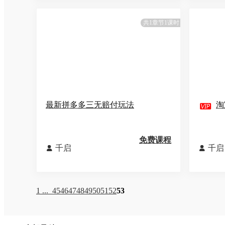
共1章节1课时
最新拼多多三无赔付玩法

淘
免费课程
千启
千启


1 ...
45
46
47
48
49
50
51
52
53