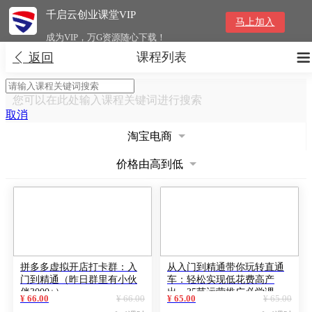
千启云创业课堂VIP
马上加入
成为VIP，万G资源随心下载！
课程列表


返回
您可以在此处输入课程关键词进行搜索
取消
淘宝电商
价格由高到低
拼多多虚拟开店打卡群：入
从入门到精通带你玩转直通
门到精通（昨日群里有小伙
车：轻松实现低花费高产
伴3000+）
出，35节运营推广必学课
¥ 66.00
¥ 66.00
¥ 65.00
¥ 65.00