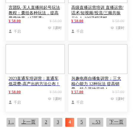
言团队·无人直播间起号玩法
高级直播运营培训 直播运营/
教程：囊括各种玩法，提高
话术/短视频/投流/三频共振
带货效率（17节课）
从0~1~100详细讲解
¥ 58.00
¥ 58.00
¥ 58.00
¥ 58.00

1课时

1课时

千启

千启
2023直通车培训营：直通车
兴趣电商自播集训营：三大
低花费-高产出的方法公布！
核心能力 12种玩法 提高销
量，核心落地实操！
¥ 58.00
¥ 58.00
¥ 57.00
¥ 57.00

1课时

1课时

千启

千启
1 ..
上一页
2
3
4
5
.. 53
下一页