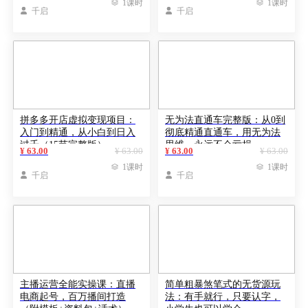

1课时

1课时

千启

千启
拼多多开店虚拟变现项目：
无为法直通车完整版：从0到
入门到精通，从小白到日入
彻底精通直通车，用无为法
过千（15节完整版）
思维，永远不会亏损
¥ 63.00
¥ 63.00
¥ 63.00
¥ 63.00

1课时

1课时

千启

千启
主播运营全能实操课：直播
简单粗暴煞笔式的无货源玩
电商起号，百万播间打造
法：有手就行，只要认字，