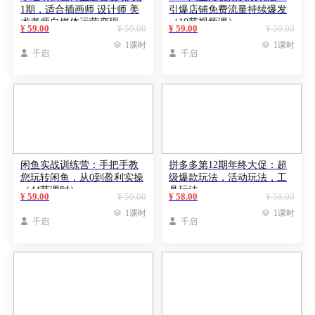
1期，适合插画师 设计师 美
引爆店铺免费流量持续爆发
术老师自媒体运营变现
（10节视频课）
¥ 59.00
¥ 59.00
¥ 59.00
¥ 59.00

1课时

1课时

千启

千启
闲鱼实战训练营：手把手教
拼多多第12期年终大促：超
您玩转闲鱼，从0到盈利实操
级爆款玩法，活动玩法，工
（44节课时）
具玩法
¥ 59.00
¥ 59.00
¥ 58.00
¥ 58.00

1课时

1课时

千启

千启