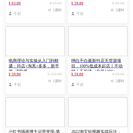
（附模板+资料包+话术）
小学生也可以学会
¥ 63.00
¥ 63.00
¥ 59.00
¥ 59.00

1课时

1课时

千启

千启
电商理论与实操从入门到精
绅白不白最新抖店无货源项
通：抖店+淘系+多多，新手
目，100%低成本起店丨不动
篇+进阶篇
销丨不投流（价值1280）
¥ 59.00
¥ 596.00
¥ 59.00
¥ 59.00

1课时

2课时

千启

千启
小红书插画博主运营变现-第
2022淘宝短视频实战玩法：