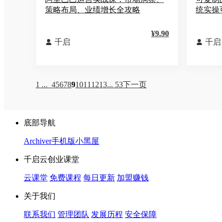
策略布局、业绩增长全攻略
统实操
¥9.90
千启
千启


1 ...
4
5
6
7
8
9
10
11
12
13
... 53
下一页
底部导航
Archiver
手机版
小黑屋
千启云创业课堂
云课堂
免费课程
每日更新
加盟赚钱
关于我们
联系我们
管理团队
发展历程
安全保障