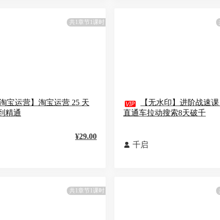
共1章节1课时
淘宝运营】淘宝运营 25 天

【无水印】进阶战速课
到精通
直通车拉动搜索8天破千
¥29.00
千启

共1章节1课时