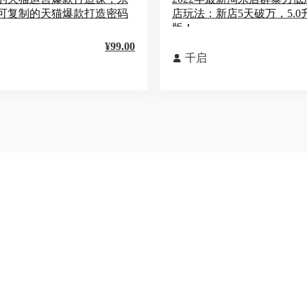
可复制的天猫爆款打造密码
店玩法：新店5天破万，5.0
版！
¥99.00
千启
