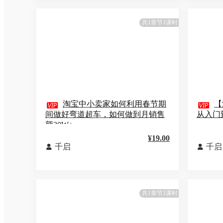
共1章节1课时

淘宝中小卖家如何利用春节期

【
间做好弯道超车，如何做到月销售
从入门
额20W+
¥19.00
千启
千启


共1章节1课时