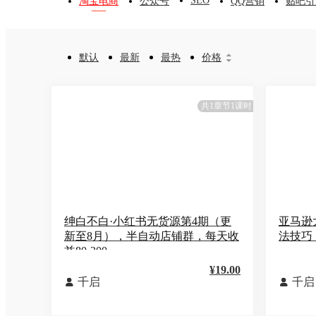
SEO
淘宝电商
公众号
QQ营销
贴吧引
默认
最新
最热
价格


共1章节1课时
绅白不白·小红书无货源第4期（更
亚马逊
新至8月），半自动店铺群，每天收
法技巧
益80-300
¥19.00
千启
千启

