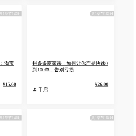
共1章节1课时
共1章节1课时
：淘宝
拼多多商家课：如何让你产品快速0
到100单，告别亏损
¥15.60
¥26.00
千启

共1章节1课时
共1章节1课时