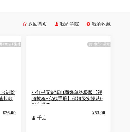
返回首页
我的学院
我的收藏



共1章节1课时
共1章节1课时
象台进阶
小红书无货源电商爆单终极版【视
速起款
频教程+实战手册】保姆级实操从0
起店爆单
¥26.00
¥53.00
千启
