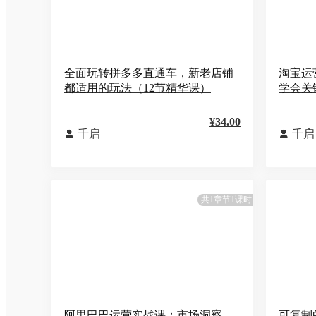
全面玩转拼多多直通车，新老店铺
淘宝运
都适用的玩法（12节精华课）
学会关
¥34.00
千启
千启


共1章节1课时
阿里巴巴运营实战课：市场洞察、
可复制