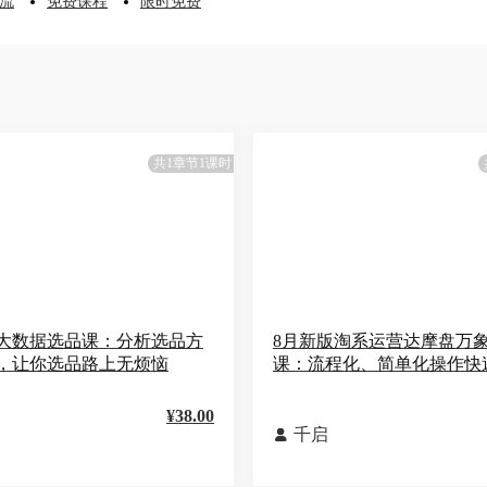
流
免费课程
限时免费
共1章节1课时
大数据选品课：分析选品方
8月新版淘系运营达摩盘万
，让你选品路上无烦恼
课：流程化、简单化操作快
¥38.00
千启
