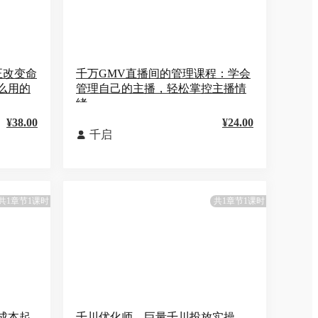
正改变命
千万GMV直播间的管理课程：学会
么用的
管理自己的主播，轻松掌控主播情
绪
¥38.00
¥24.00
千启

共1章节1课时
共1章节1课时
低成本起
千川优化师，巨量千川投放实操