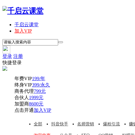
千启云课堂
加入VIP
登录
注册
快捷登录
年费VIP
199/年
终身VIP
399/永久
商务代理
799元
合伙人
1999元
加盟商
8600元
点击开通
加入VIP
全部
抖音快手
名师营销
爆粉引流
赚