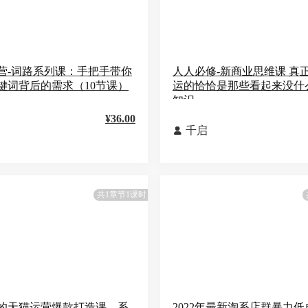
营-词路系列课：手把手带你
人人必修-新商业思维课 真
键词背后的需求（10节课）
运的恰恰是那些看起来没什
知识
¥36.00
千启

共1章节1课时
的天猫运营爆款打造课，系
2022年最新淘系店群暴力