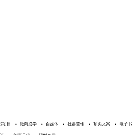
钱项目
微商必学
自媒体
社群营销
顶尖文案
电子书