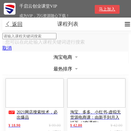
千启云创业课堂VIP
马上加入
成为VIP，万G资源随心下载！
课程列表


返回
您可以在此处输入课程关键词进行搜索
取消
淘宝电商
最热排序

2021网店搜索技术，必
淘宝、多多、小红书-虚拟无
出爆品
货源电商课：由新手到月入
过万（3套课程）
¥ 18.90
¥ 99.00
¥ 42.00
¥ 42.00