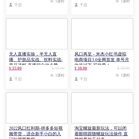

1课时

1课时

千启

千启
无人直播实操，半无人直
风口再至 - 米杰小红书虚拟
播、护肤品实战、饮料实战-
电商项目3.0全网首发 单号月
商品讲解,直播间自动点赞
收益过万 可批量！
¥ 35.00
¥ 35.00
¥ 38.00
¥ 38.00

1课时

1课时

千启

千启
2022风口红利期-拼多多短视
淘宝螺旋最新玩法，可以闭
频带货，适合新手小白的入
着眼睛跟随螺旋玩法操作 直