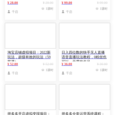
门短视频教程
接粗暴的干起来
¥ 28.00
¥ 28.00
¥ 99.00
¥ 99.00

1课时

1课时

千启

千启
淘宝店铺虚拟项目：2022新
日入四位数的快手无人直播
玩法，超级有效的玩法（59
语音直播玩法教程，0粉丝也
节课）
可以，无需发作品
¥ 52.00
¥ 52.00
¥ 36.00
¥ 36.00

1课时

1课时

千启

千启
拼多多开店虚拟变现项目：
拼多多全套运营系统课程：