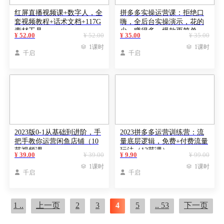
红屏直播视频课+数字人，全
拼多多实操运营课：拒绝口
套视频教程+话术文档+117G
嗨，全后台实操演示，花的
素材工具
少，赚得多，爆款更简单
¥ 52.00
¥ 52.00
¥ 35.00
¥ 35.00

1课时

1课时

千启

千启
2023版0-1从基础到进阶，手
2023拼多多运营训练营：流
把手教你运营闲鱼店铺（10
量底层逻辑，免费+付费流量
节视频课
玩法（12节课）
¥ 39.00
¥ 39.00
¥ 9.90
¥ 99.00

1课时

1课时

千启

千启
1 ..
上一页
2
3
4
5
.. 53
下一页