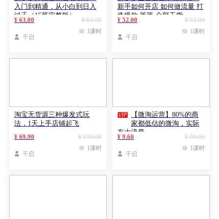
入门到精通，从小白到日入
新手如何开店 如何做流量 打
过千（15节完整版）
造爆款 等等 全部干货
¥ 63.00
¥ 63.00
¥ 52.00
¥ 52.00

1课时

1课时

千启

千启

淘宝无货源三种爆发式玩
【微淘运营】80%的商
法，1天上手店铺起飞
家都低估的微淘，实际
有大流量
¥ 69.90
¥ 199.00
¥ 9.60
¥ 99.00

1课时

1课时

千启

千启