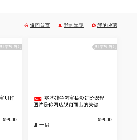
返回首页
我的学院
我的收藏



共1章节1课时
共1章节1课时
宝贝打

零基础学淘宝摄影进阶课程，
图片是你网店脱颖而出的关键
¥99.00
¥99.00
千启
