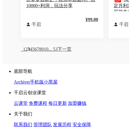

10000+利润，玩法分享
定月利
可操作
¥99.00
千启
千启


1
2
3
4
5
6
7
8
9
10
... 53
下一页
底部导航
Archiver
手机版
小黑屋
千启云创业课堂
云课堂
免费课程
每日更新
加盟赚钱
关于我们
联系我们
管理团队
发展历程
安全保障