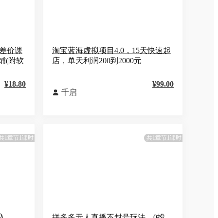
淘差价课
淘宝蓝海虚拟项目4.0，15天快速起
铺(附软
店，单天利润200到2000元
¥18.80
¥99.00
千启

共1章节1课时
共1章节1课时
入
拼多多无人直播不封号玩法，0投