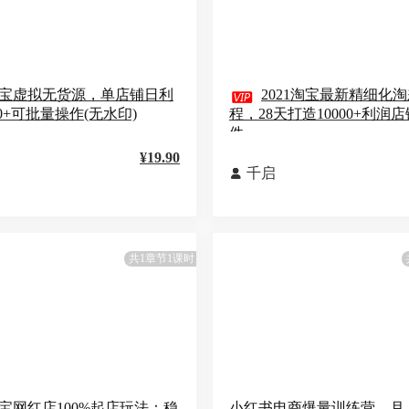
宝虚拟无货源，单店铺日利

2021淘宝最新精细化
0+可批量操作(无水印)
程，28天打造10000+利润店
件
¥19.90
千启

共1章节1课时
宝网红店100%起店玩法：稳
小红书电商爆量训练营，月