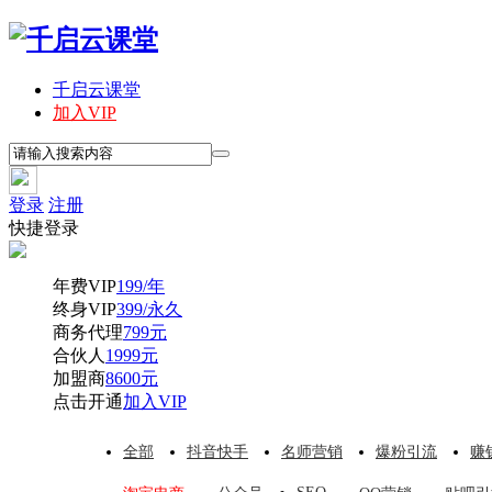
千启云课堂
加入VIP
登录
注册
快捷登录
年费VIP
199/年
终身VIP
399/永久
商务代理
799元
合伙人
1999元
加盟商
8600元
点击开通
加入VIP
全部
抖音快手
名师营销
爆粉引流
赚