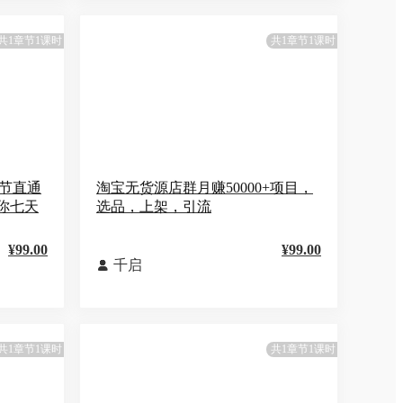
共1章节1课时
共1章节1课时
0节直通
淘宝无货源店群月赚50000+项目，
你七天
选品，上架，引流
¥99.00
¥99.00
千启

共1章节1课时
共1章节1课时