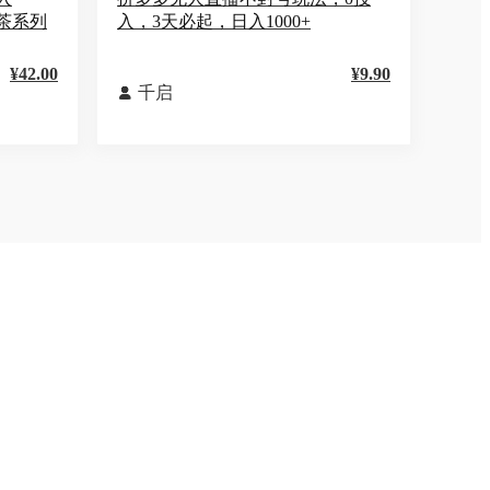
茶系列
入，3天必起，日入1000+
¥42.00
¥9.90
千启
