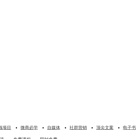
钱项目
微商必学
自媒体
社群营销
顶尖文案
电子书