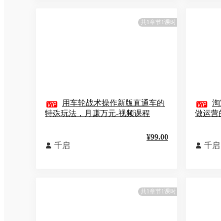
共1章节1课时

用车轮战术操作新版直通车的

淘
特殊玩法，月赚万元-视频课程
做运营
¥99.00
千启
千启


共1章节1课时