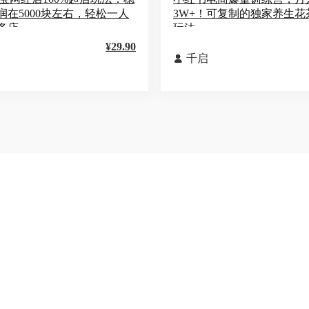
润在5000块左右，轻松一人
3W+！可复制的独家养生花
多店
玩法
¥29.90
千启
