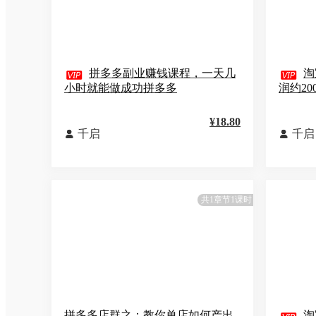

拼多多副业赚钱课程，一天几

淘
小时就能做成功拼多多
润约20
¥18.80
千启
千启


共1章节1课时
拼多多店群之：教你单店如何产出
淘