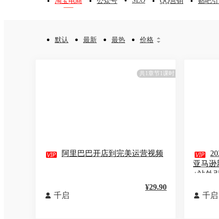
SEO
淘宝电商
公众号
QQ营销
贴吧引
默认
最新
最热
价格


共1章节1课时

阿里巴巴开店到完美运营视频

2
亚马逊
+站外
¥29.90
千启
千启

