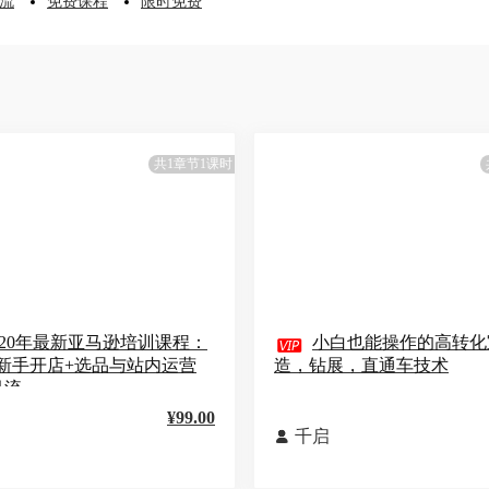
流
免费课程
限时免费
共1章节1课时
020年最新亚马逊培训课程：

小白也能操作的高转化
新手开店+选品与站内运营
造，钻展，直通车技术
引流
¥99.00
千启
