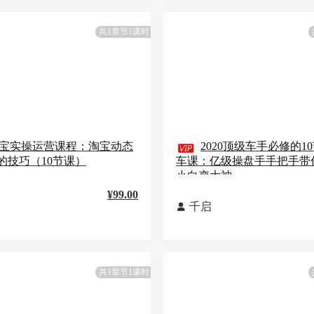
共1章节1课时
宝实操运营课程：淘宝动态

2020顶级车手必修的1
的技巧（10节课）
车课：亿级操盘手手把手带
小白变大神
¥99.00
千启

共1章节1课时