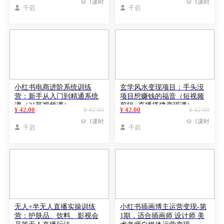

1课时

1课时

千启

千启
小红书电商进阶系统训练
玄学风水变现项目：手头没
营：新手从入门到精通系统
项目想赚钱的福音（短视频
课（21节视频课）
剪辑+直播搭建变现课）
¥ 42.00
¥ 42.00
¥ 42.00
¥ 42.00

1课时

1课时

千启

千启
无人+半无人直播实操训练
小红书插画博主运营变现-第
营：护肤品、饮料、影视会
1期，适合插画师 设计师 美