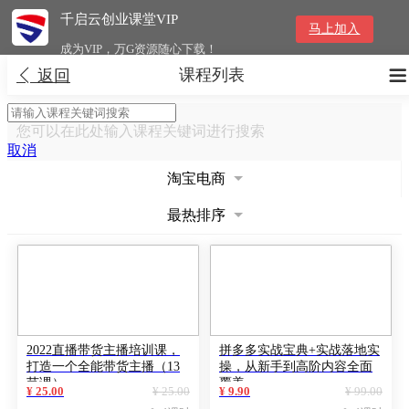
千启云创业课堂VIP
马上加入
成为VIP，万G资源随心下载！
课程列表


返回
您可以在此处输入课程关键词进行搜索
取消
淘宝电商
最热排序
2022直播带货主播培训课，
拼多多实战宝典+实战落地实
打造一个全能带货主播（13
操，从新手到高阶内容全面
节课）
覆盖
¥ 25.00
¥ 25.00
¥ 9.90
¥ 99.00