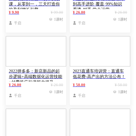
课，从零到一，三天打造你
到高手进阶·覆盖·99%知识
的盈利增长引擎
看透·对手 学会运营
¥ 9.90
¥ 99.00
¥ 26.00
¥ 26.00

1课时

1课时

千启

千启
2022拼多多：新店新品的起
2023直通车培训营：直通车
步逻辑+高端数据化运营技能
低花费-高产出的方法公布！
+付费推广引流能力提升
¥ 26.00
¥ 26.00
¥ 58.00
¥ 58.00

1课时

1课时

千启

千启