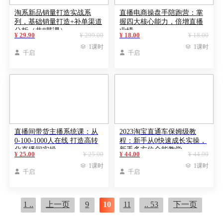
淘系新品销量打造实战系
直播电商操盘手陪跑营：掌
列，基础销量打造+补单渠道
握四大核心能力，倍增直播
分析（共8节课）
业绩
¥ 29.90
¥ 299.00
¥ 18.00
¥ 18.00

1课时

1课时

千启

千启
直播间带货主播系统课：从
2023淘宝直通车保姆级教
0-100-1000人在线 打造高转
程：新手从0快速成长实操，
化直播间实操
新手多方位全能教学
¥ 25.00
¥ 25.00
¥ 44.00
¥ 44.00

1课时

1课时

千启

千启
1 ..
上一页
9
10
11
.. 53
下一页