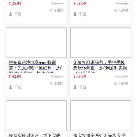
员等无人直播玩法
术老师自媒体运营变现
¥ 25.00
¥ 25.00
¥ 59.00
¥ 59.00

1课时

1课时

千启

千启
拼多多跨境电商temu特训
闲鱼实战训练营：手把手教
营：先入局吃一波红利，从0
您玩转闲鱼，从0到盈利实操
到1打造爆款，快速变现
（44节课时）
¥ 42.00
¥ 42.00
¥ 59.00
¥ 59.00

1课时

1课时

千启

千启
操盘实操训练营：线下实战
淘宝实操全系列训练营 新手