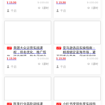
运营技术，单店月利润2-5万
场运营规则，实现高效变现
¥ 19.90
¥ 199.00
¥ 19.90
¥ 199.00

1课时

1课时

千启

千启


美团大众运营实战课
亚马逊选品实操指南：
程，排名优化、推广投
精准锁定蓝海市场，避
放、评价管理，助力店铺业
开同质化竞争，店铺月利润
¥ 19.90
¥ 199.00
¥ 19.90
¥ 199.00
2-5w
绩倍增

1课时

1课时

千启

千启


医美行业高阶训练课
小红书变现年度实战指