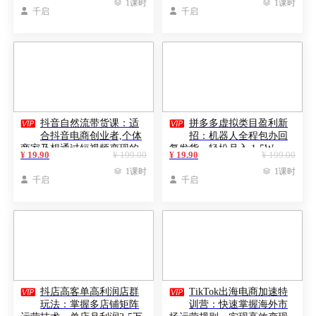

1课时

1课时

千启

千启


抖音自然流带货课：适
拼多多虚拟类目盈利新
合抖音电商创业者,个体
招：机器人全程包办回
商家及想通过短视频变现的
复发货，轻松月入 1-5W
¥ 19.90
¥ 199.00
¥ 19.90
¥ 199.00
新手

1课时

1课时

千启

千启


抖店高客单高利润店群
TikTok出海电商加速特
玩法：掌握多店铺矩阵
训营：快速掌握海外市