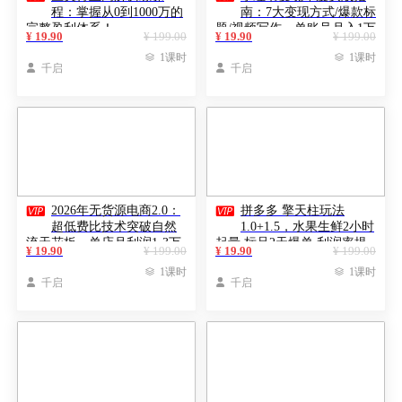
程：掌握从0到1000万的
南：7大变现方式/爆款标
完整盈利体系！
题/视频写作，单账号月入1万
¥ 19.90
¥ 199.00
¥ 19.90
¥ 199.00
+

1课时

1课时

千启

千启


2026年无货源电商2.0：
拼多多 擎天柱玩法
超低费比技术突破自然
1.0+1.5，水果生鲜2小时
流天花板，单店月利润1-3万
起量,标品2天爆单,利润率提
¥ 19.90
¥ 199.00
¥ 19.90
¥ 199.00
元
升30%

1课时

1课时

千启

千启