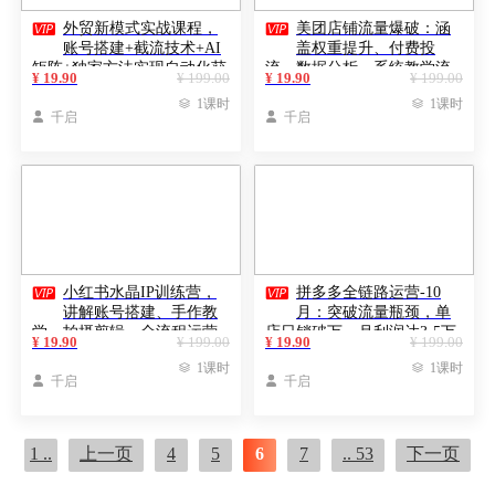


外贸新模式实战课程，
美团店铺流量爆破：涵
账号搭建+截流技术+AI
盖权重提升、付费投
矩阵+独家方法实现自动化获
流、数据分析，系统教学流
¥ 19.90
¥ 199.00
¥ 19.90
¥ 199.00
客
量运营

1课时

1课时

千启

千启


小红书水晶IP训练营，
拼多多全链路运营-10
讲解账号搭建、手作教
月：突破流量瓶颈，单
学、拍摄剪辑，全流程运营
店日销破万，月利润达3-5万
¥ 19.90
¥ 199.00
¥ 19.90
¥ 199.00
技能
元

1课时

1课时

千启

千启
1 ..
上一页
4
5
6
7
.. 53
下一页