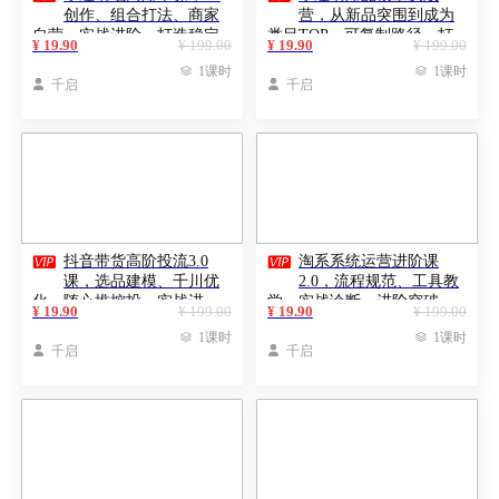
创作、组合打法、商家
营，从新品突围到成为
自营，实战进阶，打造稳定
类目TOP，可复制路径，打
¥ 19.90
¥ 199.00
¥ 19.90
¥ 199.00
增长引擎
造多个营收百万级爆品

1课时

1课时

千启

千启


抖音带货高阶投流3.0
淘系系统运营进阶课
课，选品建模、千川优
2.0，流程规范、工具教
化、随心推控投，实战进
学、实战诊断，进阶突破，
¥ 19.90
¥ 199.00
¥ 19.90
¥ 199.00
阶，实现起品率50%，ROI超
打造高盈利店铺模型

1课时

1课时
5

千启

千启