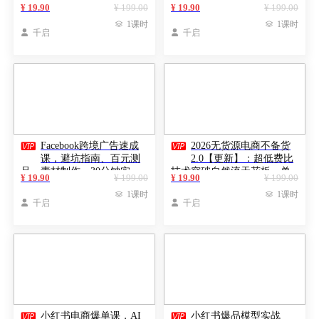
30天爆单，手把手教学，单
账号标签、案例复盘，深度
¥ 19.90
¥ 199.00
¥ 19.90
¥ 199.00
店月订单增长200%+
链接，快速启动稳定出单

1课时

1课时

千启

千启


Facebook跨境广告速成
2026无货源电商不备货
课，避坑指南、百元测
2.0【更新】：超低费比
品、素材制作，30分钟实
技术突破自然流天花板，单
¥ 19.90
¥ 199.00
¥ 19.90
¥ 199.00
战，快速跑通首单出单
店月利润1-3万元

1课时

1课时

千启

千启


小红书电商爆单课，AI
小红书爆品模型实战