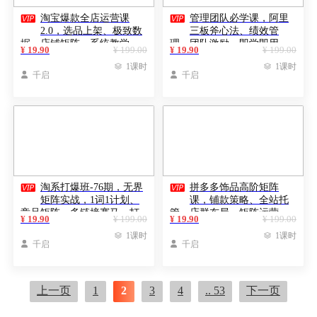


淘宝爆款全店运营课
管理团队必学课，阿里
2.0，选品上架、极致数
三板斧心法、绩效管
据、店铺矩阵，系统教学，
理、团队激励，即学即用，
¥ 19.90
¥ 199.00
¥ 19.90
¥ 199.00
实现单店月利润破5万+
快速打造高效能团队

1课时

1课时

千启

千启


淘系打爆班-76期，无界
拼多多饰品高阶矩阵
矩阵实战，1词1计划、
课，铺款策略、全站托
竞品矩阵、多链接赛马，打
管、店群布局，矩阵运营，
¥ 19.90
¥ 199.00
¥ 19.90
¥ 199.00
造爆款月销百万
打造月利润5万+店

1课时

1课时

千启

千启
上一页
1
2
3
4
.. 53
下一页