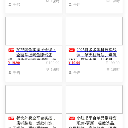

1课时

1课时

千启

千启


2025闲鱼实操掘金课：
2025拼多多黑科技实战
全面掌握闲鱼賺钱逻
课，擎天柱玩法、爆流
辑，成为能够稳定运营、持
SKU、原价大促，技术引
¥ 19.90
¥ 199.00
¥ 19.90
¥ 199.00
续掘金的全能玩家
流，单店日销轻松破千单

1课时

1课时

千启

千启


餐饮外卖全平台实战，
小红书平台单品带货变
店铺装修、爆款打造、
现营-更新，极致选品、