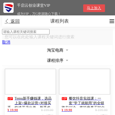
千启云创业课堂VIP
马上加入
成为VIP，万G资源随心下载！
课程列表


返回
您可以在此处输入课程关键词进行搜索
取消
淘宝电商
课程排序


Temu新手赚钱课，选品
餐饮抖音实战课：一
上架+爆款运营+对接买
套“学了就能用”的全链
手，快速开店出单，新手也
路方法论，将抖音真正转化
¥ 19.90
¥ 199.00
¥ 19.90
¥ 199.00
能月入5000+
为可持续引流的盈利工具