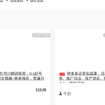
流
免费课程
限时免费
共1章节1课时
红书15期训练营：0-1起号

拼多多运营实战课，活
图文视频+商单报价，普遍月
局、推广玩法、投产优化，
w
入3w+赚钱店铺
¥19.90
千启
