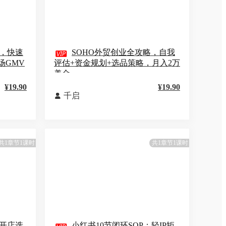
，快速

SOHO外贸创业全攻略，自我
场GMV
评估+资金规划+选品策略，月入2万
美金
¥19.90
¥19.90
千启

共1章节1课时
共1章节1课时
，开店选
小红书10节闭环SOP：轻IP矩