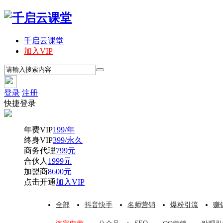
千启云课堂
加入VIP
登录
注册
快捷登录
年费VIP
199/年
终身VIP
399/永久
商务代理
799元
合伙人
1999元
加盟商
8600元
点击开通
加入VIP
全部
抖音快手
名师营销
爆粉引流
赚