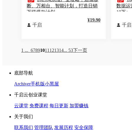


断、万相台、智能计划，打造日销
数据运
万级爆款计划
10万+
¥19.90
千启
千启


1 ...
6
7
8
9
10
11
12
13
14
... 53
下一页
底部导航
Archiver
手机版
小黑屋
千启云创业课堂
云课堂
免费课程
每日更新
加盟赚钱
关于我们
联系我们
管理团队
发展历程
安全保障