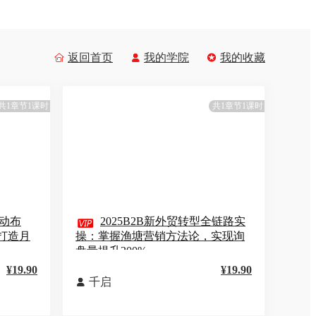
返回首页
我的学院
我的收藏



共1章节1课时
共1章节1课时
动布

2025B2B新外贸转型全链路实
打造月
操：掌握渔塘营销方法论，实现询
盘量提升300%
¥19.90
¥19.90
千启
