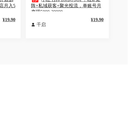

店月入5
阵+私域获客+聚光投流，单账号月
变现5000-30000
¥19.90
¥19.90
千启
