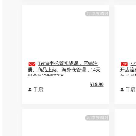
共1章节1课时

Temu半托管实战课，店铺注

小
册、商品上架、海外仓管理，14天
开店流
出单月净利破2万
单号月均
¥19.90
千启
千启


共1章节1课时