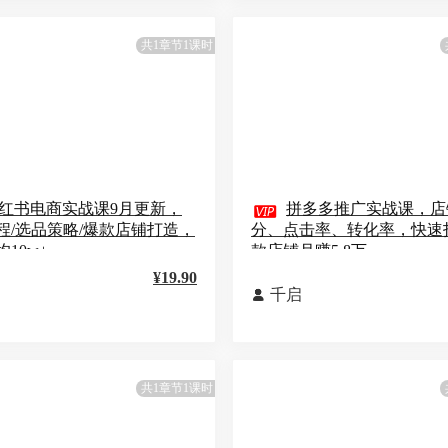
共1章节1课时
红书电商实战课9月更新，

拼多多推广实战课，店
程/选品策略/爆款店铺打造，
分、点击率、转化率，快速
10w+
款店铺月赚5.8万
¥19.90
千启

共1章节1课时