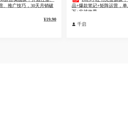

营、推广技巧，30天月销破
品+爆款笔记+矩阵运营，单
万+实战效果
¥19.90
千启
