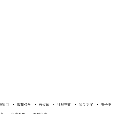
钱项目
微商必学
自媒体
社群营销
顶尖文案
电子书