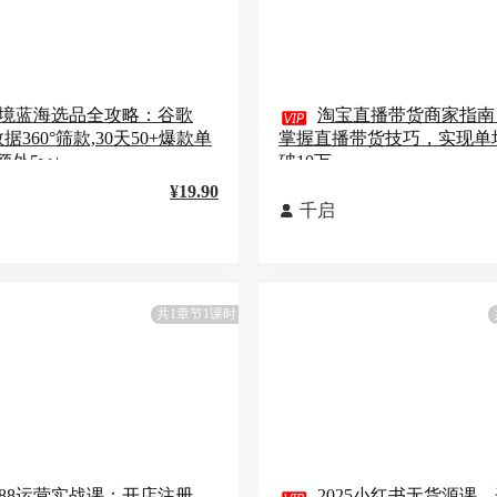
境蓝海选品全攻略：谷歌

淘宝直播带货商家指南
据360°筛款,30天50+爆款单
掌握直播带货技巧，实现单
额外5w+
破10万
¥19.90
千启

共1章节1课时
688运营实战课：开店注册、
2025小红书无货源课