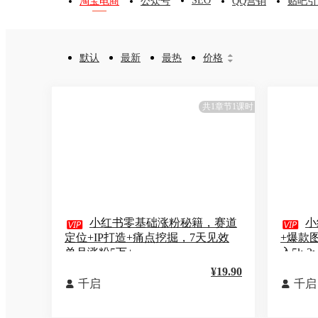
SEO
淘宝电商
公众号
QQ营销
贴吧引
默认
最新
最热
价格


共1章节1课时

小红书零基础涨粉秘籍，赛道

小
定位+IP打造+痛点挖掘，7天见效
+爆款
单月涨粉5万+
入5k-3
¥19.90
千启
千启

