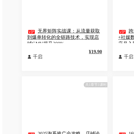

无界矩阵实战课：从流量获取

跨
到爆单转化的全链路技术，实现店
+社媒数
铺GMV提升200%
店月入
¥19.90
千启
千启


共1章节1课时
2025淘系推广全攻略，店铺诊
1