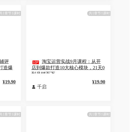
共1章节1课时
共1章节1课时
铺评

淘宝运营实战9月课程：从开
打造爆
店到爆款打造10大核心模块，21天0
到月销百万
¥19.90
¥19.90
千启

共1章节1课时
共1章节1课时