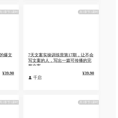
共1章节1课时
共1章节1课时
年的爆文
7天文案实操训练营第17期，让不会
写文案的人，写出一篇可传播的完
整文案
¥39.90
¥39.90
千启

共1章节1课时
共1章节1课时