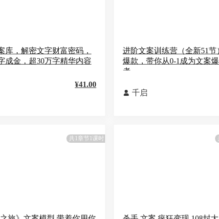
案库，解密文字财富密码，
进阶文案训练营（全新51节
字成金，超30万字精华内容
爆款，带你从0-1成为文案
者
¥41.00
千启

共1章节1课时
·之旅》文案模型 带着你用你
杀手 文案 疯狂变现 108封