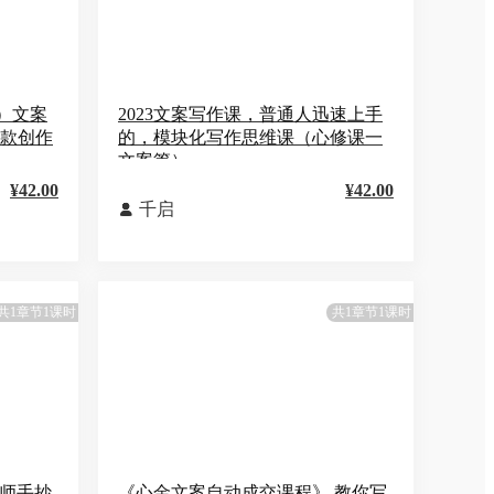
）文案
2023文案写作课，普通人迅速上手
爆款创作
的，模块化写作思维课（心修课一
文案篇）
¥42.00
¥42.00
千启

共1章节1课时
共1章节1课时
大师手抄
《心金文案自动成交课程》 教你写