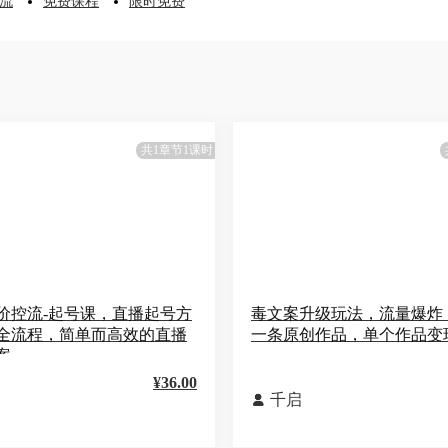
流
免费课程
限时免费
共1章节1课时
3正价控流-起号课，直播起号方
毒文案升级玩法，流量爆炸
全流程，简单而高效的直播
一条原创作品，单个作品变现
案
¥36.00
千启
