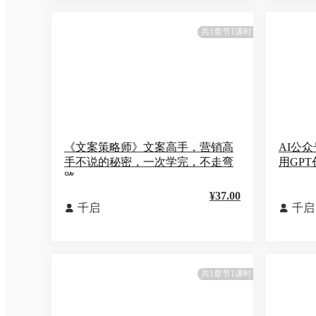
共1章节1课时
《文案策略师》文案高手，营销高
AI公众
手不说的秘密，一次学完，不走弯
用GP
路
¥37.00
千启
千启


共1章节1课时