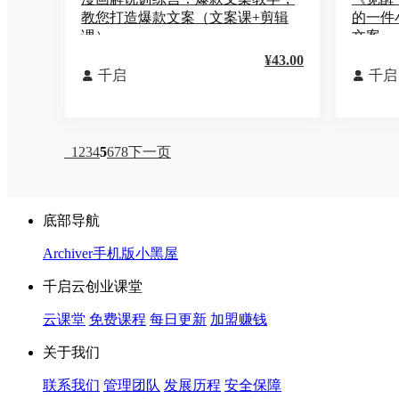
教您打造爆款文案（文案课+剪辑
的一件
课）
文案
¥43.00
千启
千启


1
2
3
4
5
6
7
8
下一页
底部导航
Archiver
手机版
小黑屋
千启云创业课堂
云课堂
免费课程
每日更新
加盟赚钱
关于我们
联系我们
管理团队
发展历程
安全保障