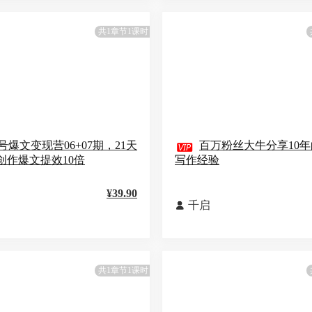
共1章节1课时
号爆文变现营06+07期，21天

百万粉丝大牛分享10
T创作爆文提效10倍
写作经验
¥39.90
千启

共1章节1课时