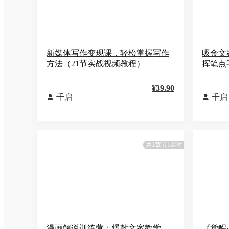
新媒体写作变现课，轻松掌握写作
吸金文
方法（21节实战视频教程）
挥笔点
¥39.90
千启
千启


共1章节1课时
漫画解说训练营：爆款文案教学，
《觉醒