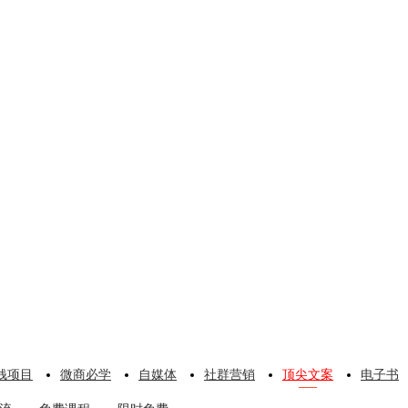
钱项目
微商必学
自媒体
社群营销
顶尖文案
电子书