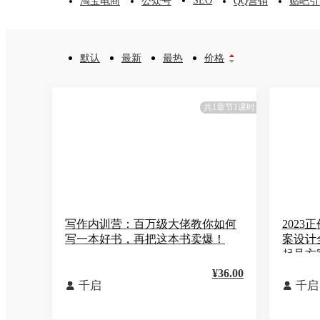
SEO
淘宝电商
公众号
QQ营销
贴吧引
默认
最新
最热
价格


共1章节1课时
写作内训营：百万级大佬教你如何
202
写一本好书，再把这本书卖爆！
案设计
起号方
¥36.00
千启
千启

