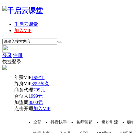
千启云课堂
加入VIP
登录
注册
快捷登录
年费VIP
199/年
终身VIP
399/永久
商务代理
799元
合伙人
1999元
加盟商
8600元
点击开通
加入VIP
全部
抖音快手
名师营销
爆粉引流
赚