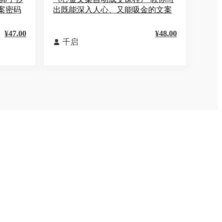
案密码
出既能深入人心、又能吸金的文案
¥47.00
¥48.00
千启
