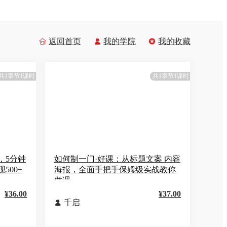
返回首页
我的学院
我的收藏



共1章节1课时
共1章节1课时
，5分钟
如何制一门·好课：从标题文案 内容
500+
海报，全面手把手保姆级实战教你
做课
¥36.00
¥37.00
千启
