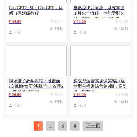
ChatGPT社群：ChatGPT，从
自然流IP训练营，系统掌握
0到1保姆级教程
IP孵化全流程，也能学到选
题，剪辑，账号运营经验
¥ 44.00
¥ 44.00
¥ 52.00
¥ 52.00

1课时

1课时

千启

千启
职场进阶必学课程：涵盖面
实战型运营实操课第9期+运
试/跳槽/简历/谈薪/向上管理5
营型主播训练营第9期，高阶
大职场通用技能
班（51节课）
¥ 26.00
¥ 26.00
¥ 16.00
¥ 16.00

1课时

1课时

千启

千启
1
2
3
4
下一页