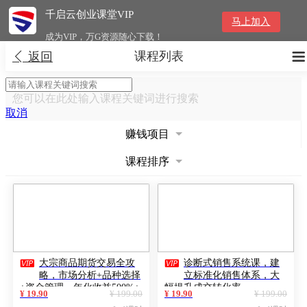
千启云创业课堂VIP
马上加入
成为VIP，万G资源随心下载！
课程列表


返回
您可以在此处输入课程关键词进行搜索
取消
赚钱项目
课程排序


大宗商品期货交易全攻
诊断式销售系统课，建
略，市场分析+品种选择
立标准化销售体系，大
+资金管理，年化收益500%+
幅提升成交转化率
¥ 19.90
¥ 199.00
¥ 19.90
¥ 199.00