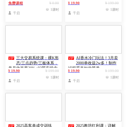
大，0门槛即可操作
美/30+实操案例，月接单超2
¥ 0.00
¥ 19.90
¥ 199.00
免费课程
万

1课时

1课时

千启

千启


三大交易系统课：裸K形
AI香水冷门玩法！3月卖
态/三点趋势/三板体系，
2000单收益2w多！制作
单月收益率30%+92节实操内
过程原来如此简单
¥ 19.90
¥ 199.00
¥ 19.90
¥ 199.00
容

1课时

1课时

千启

千启


2025高客单成交训练
2025教培红利课：详解