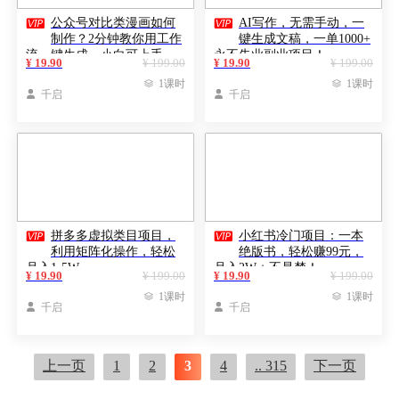


公众号对比类漫画如何
AI写作，无需手动，一
制作？2分钟教你用工作
键生成文稿，一单1000+
流一键生成，小白可上手
永不失业副业项目！
¥ 19.90
¥ 199.00
¥ 19.90
¥ 199.00

1课时

1课时

千启

千启


拼多多虚拟类目项目，
小红书冷门项目：一本
利用矩阵化操作，轻松
绝版书，轻松赚99元，
月入1-5W
月入2W＋不是梦！
¥ 19.90
¥ 199.00
¥ 19.90
¥ 199.00

1课时

1课时

千启

千启
上一页
1
2
3
4
.. 315
下一页