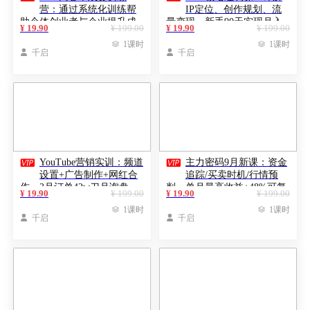
营：通过系统化训练帮
IP定位、创作规划、流
助个体创业者与企业提升成
量变现，新手90天实现月入
¥ 19.90
¥ 199.00
¥ 19.90
¥ 199.00
交率
20万

1课时

1课时

千启

千启


YouTube营销实训：频道
主力密码9月新课：资金
设置+广告制作+网红合
追踪/买卖时机/行情预
作，3月订单42w刀月询盘
判，单月最高收益+48%可复
¥ 19.90
¥ 199.00
¥ 19.90
¥ 199.00
200+
制

1课时

1课时

千启

千启