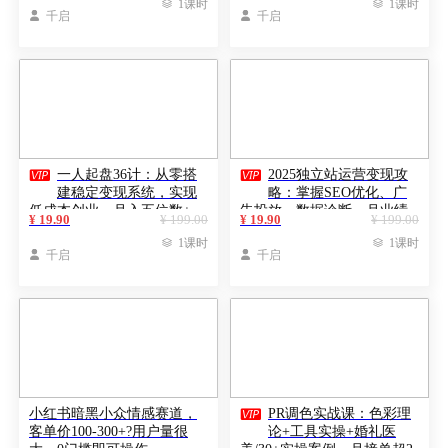

1课时

1课时

千启

千启


一人起盘36计：从零搭
2025独立站运营变现攻
建稳定变现系统，实现
略：掌握SEO优化、广
低成本创业，月入五位数+
告投放、数据诊断，月业绩
¥ 19.90
¥ 199.00
¥ 19.90
¥ 199.00
50万+

1课时

1课时

千启

千启

小红书暗黑小众情感赛道，
PR调色实战课：色彩理
客单价100-300+?用户量很
论+工具实操+婚礼医