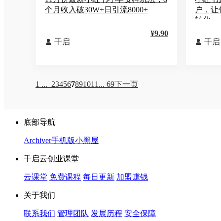
个月收入破30W+日引流8000+
户，让
转化
¥9.90
千启
千启


1 ...
2
3
4
5
6
7
8
9
10
11
... 69
下一页
底部导航
Archiver
手机版
小黑屋
千启云创业课堂
云课堂
免费课程
每日更新
加盟赚钱
关于我们
联系我们
管理团队
发展历程
安全保障