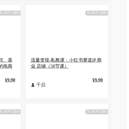
共1章节1课时
共1章节1课时
程、基
流量变现-私教课：小红书赛道IP 商
的电商
业 店铺（58节课）
¥9.90
¥9.90
千启

共1章节1课时
共1章节1课时