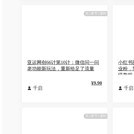
共1章节1课时
亚运网创66计第10计：微信问一问
小红书
老功能新玩法，重新给足了流量
业粉，
级教程
¥9.90
千启
千启


共1章节1课时