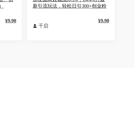
）
新引流玩法，轻松日引300+创业粉
¥9.90
¥9.90
千启
