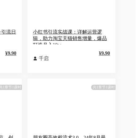
+引流日
小红书引流实战课：详解运营逻
辑，助力淘宝天猫销售增量，爆品
打造月入10w
¥9.90
¥9.90
千启

共1章节1课时
共1章节1课时
痘、创
朋友圈高效截流术3.0，24年8月最