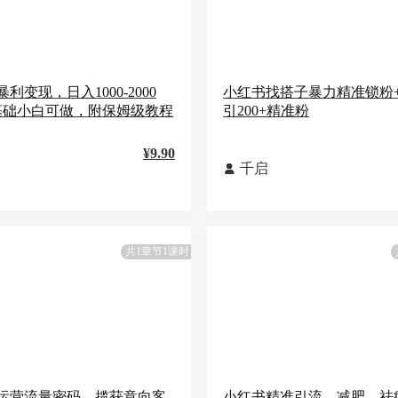
利变现，日入1000-2000
小红书找搭子暴力精准锁粉
基础小白可做，附保姆级教程
引200+精准粉
¥9.90
千启

共1章节1课时
运营流量密码，揽获意向客
小红书精准引流，减肥、祛