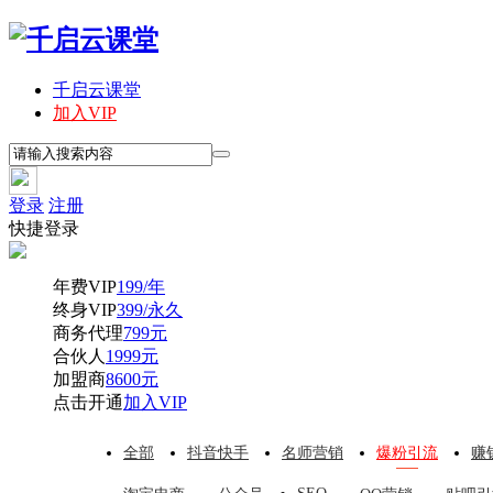
千启云课堂
加入VIP
登录
注册
快捷登录
年费VIP
199/年
终身VIP
399/永久
商务代理
799元
合伙人
1999元
加盟商
8600元
点击开通
加入VIP
全部
抖音快手
名师营销
爆粉引流
赚