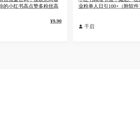
你的小红书高点赞多粉丝高
业粉单人日引100+（附软件
¥9.90
千启
