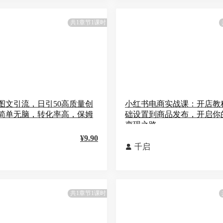
共1章节1课时
图文引流，日引50高质量创
小红书电商实战课：开店教
简单无脑，转化率高，保姆
础设置到商品发布，开启你
变现之路
¥9.90
千启

共1章节1课时