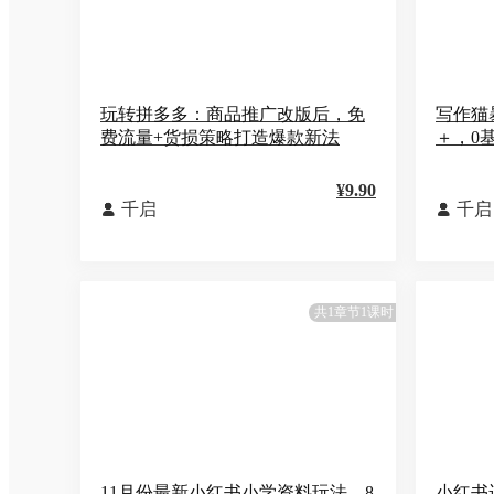
玩转拼多多：商品推广改版后，免
写作猫暴
费流量+货损策略打造爆款新法
＋，0
¥9.90
千启
千启


共1章节1课时
11月份最新小红书小学资料玩法，8
小红书