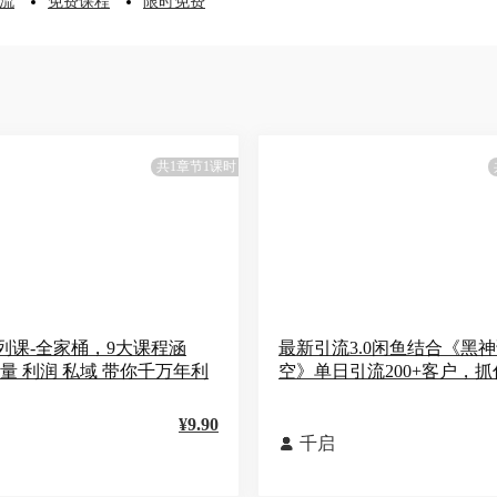
流
免费课程
限时免费
共1章节1课时
列课-全家桶，9大课程涵
最新引流3.0闲鱼结合《黑
 流量 利润 私域 带你千万年利
空》单日引流200+客户，
¥9.90
千启
