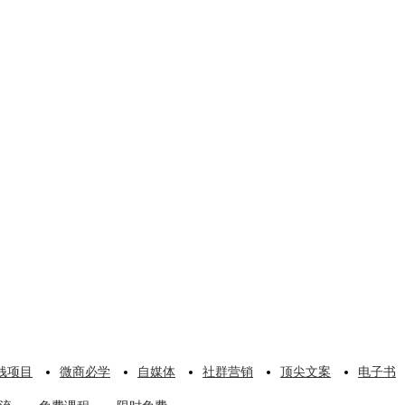
钱项目
微商必学
自媒体
社群营销
顶尖文案
电子书