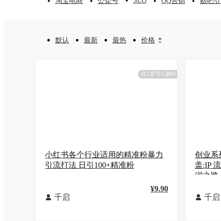
SEO
淘宝电商
公众号
QQ营销
贴吧引
默认
最新
最热
价格


共1章节1课时
小红书各个行业适用的精准粉暴力
创业系
引流打法 日引100+精准粉
盖:IP
润之路
¥9.90
千启
千启

