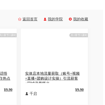
返回首页
我的学院
我的收藏



共1章节1课时
共1章节1课时
神话悟
实体店本地流量获取（账号+视频
抓住热点
+直播+团购设计实操）引流获客
+同城流量曝光
¥9.90
¥9.90
千启
