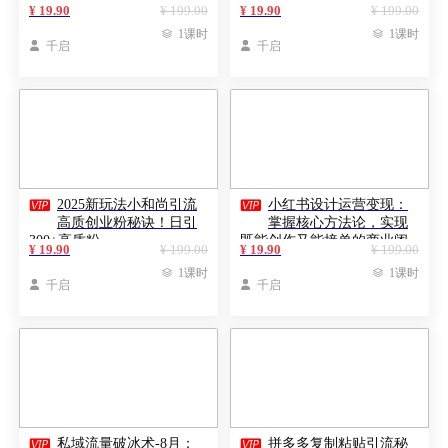
量-变现"闭环体系
法，快速打造高辨识度IP
¥ 19.90
¥ 199.00
¥ 19.90
¥ 199.00

1课时

1课时

千启

千启


2025新玩法小和尚引流
小红书设计运营变现：
高质创业粉秘诀！日引
掌握核心方法论，实现
300+高质粉
既能创作又能接单的商业闭
¥ 19.90
¥ 199.00
¥ 19.90
¥ 199.00
环

1课时

1课时

千启

千启


私域流量破冰术-8月：
拼多多复制粘贴引流秘