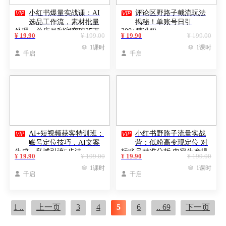


小红书爆量实战课：AI
评论区野路子截流玩法
选品工作流，素材批量
揭秘！单账号日引
处理，单店月利润突破25万
300+精准粉
¥ 19.90
¥ 199.00
¥ 19.90
¥ 199.00
元

1课时

1课时

千启

千启


AI+短视频获客特训班：
小红书野路子流量实战
账号定位技巧，AI文案
营：低粉高变现定位 对
生成，私域引流5步法
标账号精准分析 内容生产提
¥ 19.90
¥ 199.00
¥ 19.90
¥ 199.00
效

1课时

1课时

千启

千启
1 ..
上一页
3
4
5
6
.. 69
下一页