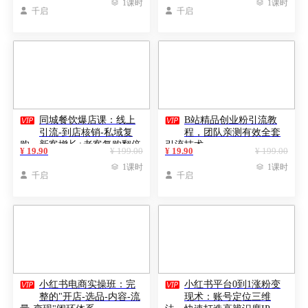

1课时

1课时

千启

千启


同城餐饮爆店课：线上
B站精品创业粉引流教
引流-到店核销-私域复
程，团队亲测有效全套
购，新客增长+老客复购翻倍
引流技术
¥ 19.90
¥ 199.00
¥ 19.90
¥ 199.00
目标

1课时

1课时

千启

千启


小红书电商实操班：完
小红书平台0到1涨粉变
整的"开店-选品-内容-流
现术：账号定位三维