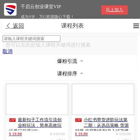
千启云创业课堂VIP
马上加入
成为VIP，万G资源随心下载！
课程列表


返回
您可以在此处输入课程关键词进行搜索
取消
爆粉引流
课程排序


最新扣子工作流引流创
小红书带货进阶玩法第
业粉玩法，简单高效玩
二期：从选品策略 货源
法单日引流100+
对接 内容制作到月入过万爆
¥ 19.90
¥ 199.00
¥ 19.90
¥ 199.00
单