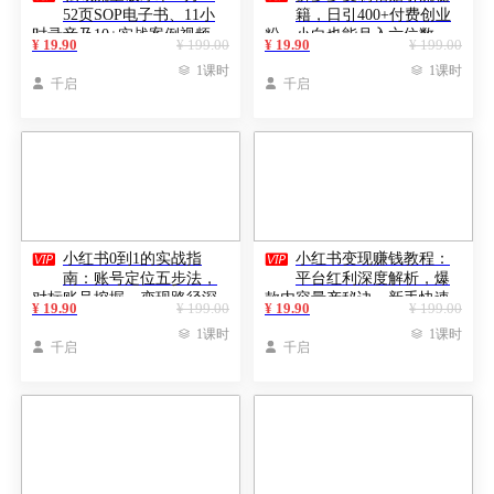
52页SOP电子书、11小
籍，日引400+付费创业
时录音及10+实战案例视频
粉，小白也能月入六位数
¥ 19.90
¥ 199.00
¥ 19.90
¥ 199.00

1课时

1课时

千启

千启


小红书0到1的实战指
小红书变现赚钱教程：
南：账号定位五步法，
平台红利深度解析，爆
对标账号挖掘，变现路径深
款内容量产秘诀，新手快速
¥ 19.90
¥ 199.00
¥ 19.90
¥ 199.00
度解析
起号

1课时

1课时

千启

千启