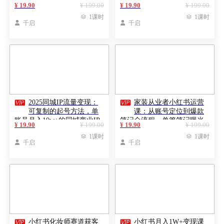
个月利润涨30%-300%月多赚
话术体系，3天掌握年入千万
¥ 19.90
¥ 199.00
¥ 19.90
¥ 199.00
10w+
密码

1课时

1课时

千启

千启


2025同城IP流量变现：
家装从业者小红书运营
可复制的起号方法，单
课：从账号定位到爆款
账号月入10w+的同城商业IP
笔记全流程，单篇笔记曝光
¥ 19.90
¥ 199.00
¥ 19.90
¥ 199.00
10w+
打造

1课时

1课时

千启

千启


小红书化妆师赛道获客
小红书月入1W+变现课