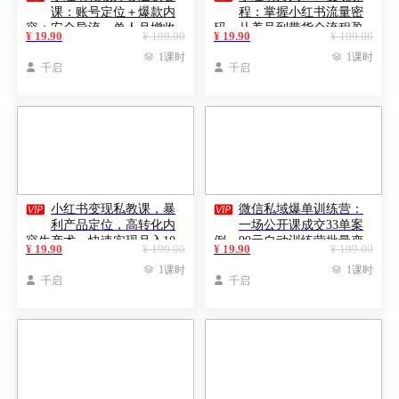
课：账号定位＋爆款内
程：掌握小红书流量密
容＋安全导流，单人月增收
码，从养号到带货全流程盈
¥ 19.90
¥ 199.00
¥ 19.90
¥ 199.00
1-3万
利

1课时

1课时

千启

千启


小红书变现私教课，暴
微信私域爆单训练营：
利产品定位，高转化内
一场公开课成交33单案
容生产术，快速实现月入10
例，99元自动训练营批量变
¥ 19.90
¥ 199.00
¥ 19.90
¥ 199.00
万
现术

1课时

1课时

千启

千启