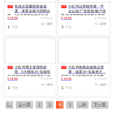


实体店卖爆团单速成
小红书运营精华课：平
课：来客实操与四榜运
台认知/广告投放/账户设
营，7大选题模板精准引流
置,快速掌握精准获客与变现
¥ 19.90
¥ 199.00
¥ 19.90
¥ 199.00

1课时

1课时

千启

千启


小红书博主变现特训
小红书电商全链路运营
营：6大模块20+实操技
课：涵盖30+实操单元，
巧 快速打造可持续盈利小红
实现从开店到爆款账号完整
¥ 19.90
¥ 199.00
¥ 19.90
¥ 199.00
书账号
闭环

1课时

1课时

千启

千启
1 ..
上一页
2
3
4
5
.. 69
下一页