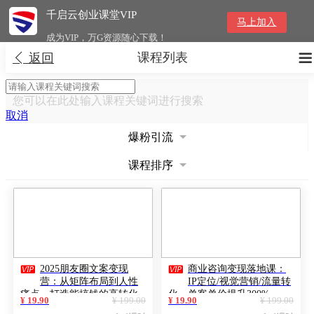
千启云创业课堂VIP
马上加入
成为VIP，万G资源随心下载！
课程列表


返回
您可以在此处输入课程关键词进行搜索
取消
爆粉引流
课程排序


2025朋友圈文案变现
商业咨询变现落地课：
营：从矩阵布局到人性
IP定位/视觉营销/流量转
痛点，打造能搞钱的高转化
化，单客单价提升300%
¥ 19.90
¥ 199.00
¥ 19.90
¥ 199.00
朋友圈