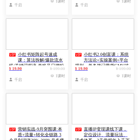

1课时

1课时

千启

千启


小红书矩阵起号速成
小红书2.0创富课：系统
课：算法拆解/爆款流水
方法论+实操案例+平台
线/关键词截流 单账号日增粉
规则，单条笔记带货GMV破
¥ 19.90
¥ 199.00
¥ 19.90
¥ 199.00
100+
20万

1课时

1课时

千启

千启


营销实战-9月突围课:本
直播IP变现课线下课，
质+流量+转化全链路 3
定位设计、流量玩法、