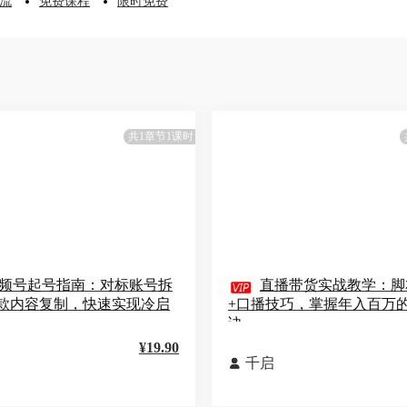
流
免费课程
限时免费
共1章节1课时
频号起号指南：对标账号拆

直播带货实战教学：脚
款内容复制，快速实现冷启
+口播技巧，掌握年入百万
诀
¥19.90
千启
