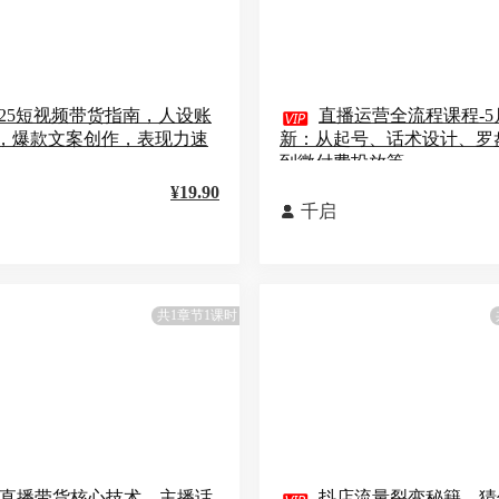
025短视频带货指南，人设账

直播运营全流程课程-5
，爆款文案创作，表现力速
新：从起号、话术设计、罗
到微付费投放等
¥19.90
千启

共1章节1课时
I直播带货核心技术，主播话
抖店流量裂变秘籍，猜