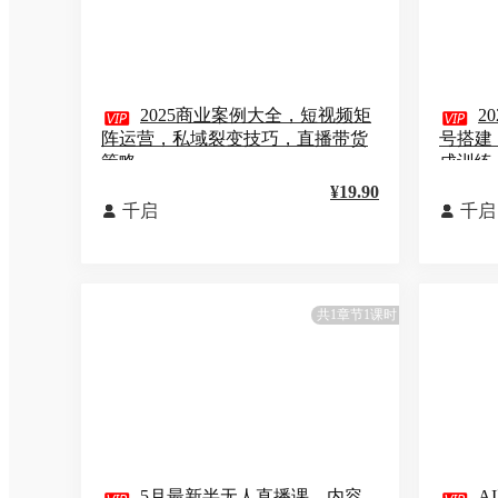

2025商业案例大全，短视频矩

2
阵运营，私域裂变技巧，直播带货
号搭建
策略
成训练
¥19.90
千启
千启


共1章节1课时
5月最新半无人直播课，内容
A