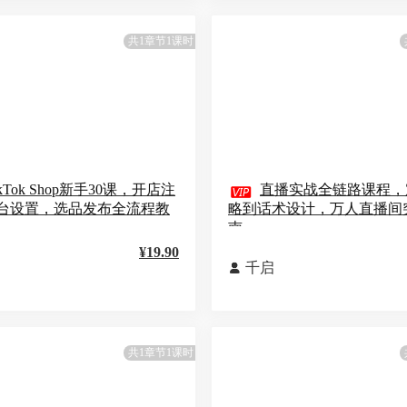
共1章节1课时
ikTok Shop新手30课，开店注

直播实战全链路课程，
台设置，选品发布全流程教
略到话术设计，万人直播间
南
¥19.90
千启

共1章节1课时