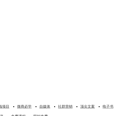
钱项目
微商必学
自媒体
社群营销
顶尖文案
电子书