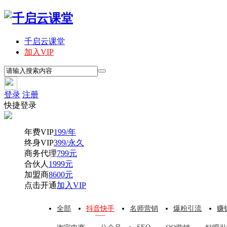
千启云课堂
加入VIP
登录
注册
快捷登录
年费VIP
199/年
终身VIP
399/永久
商务代理
799元
合伙人
1999元
加盟商
8600元
点击开通
加入VIP
全部
抖音快手
名师营销
爆粉引流
赚