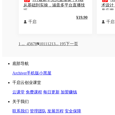


从基础到实操，涵盖多平台直播技
术设计
巧
具应用
¥19.90
千启
千启


1 ...
4
5
6
7
8
9
10
11
12
13
... 195
下一页
底部导航
Archiver
手机版
小黑屋
千启云创业课堂
云课堂
免费课程
每日更新
加盟赚钱
关于我们
联系我们
管理团队
发展历程
安全保障