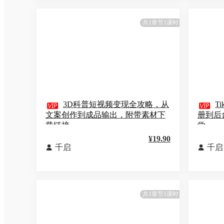
共1章节1课时

3D科普短视频变现全攻略，从

T
文案创作到成品输出，附带素材下
册到后
载链接
学
¥19.90
千启
千启


共1章节1课时