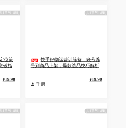
共1章节1课时
共1章节1课时
定位策

快手好物运营训练营，账号养
突破指
号到商品上架，爆款选品技巧解析
¥19.90
¥19.90
千启

共1章节1课时
共1章节1课时