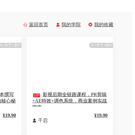
返回首页
我的学院
我的收藏



共1章节1课时
共1章节1课时
本撰写

影视后期全链路课程，PR剪辑
的核心秘
+AE特效+调色系统，商业案例实战
指南
¥19.90
¥19.90
千启
