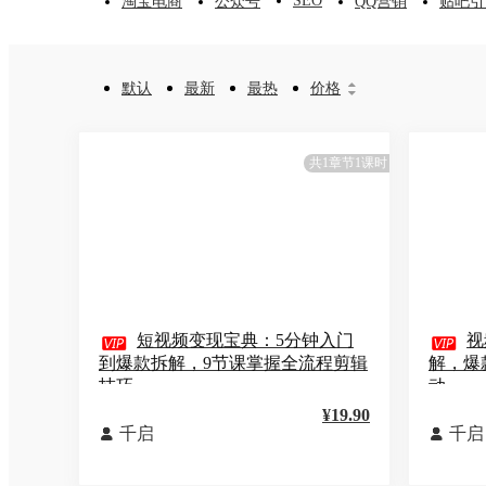
SEO
淘宝电商
公众号
QQ营销
贴吧引
默认
最新
最热
价格


共1章节1课时

短视频变现宝典：5分钟入门

视
到爆款拆解，9节课掌握全流程剪辑
解，爆
技巧
动
¥19.90
千启
千启

