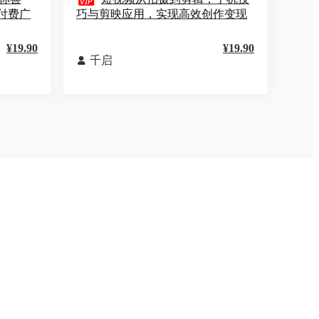

付费广
巧与剪映应用，实现高效创作变现
¥19.90
¥19.90
千启
