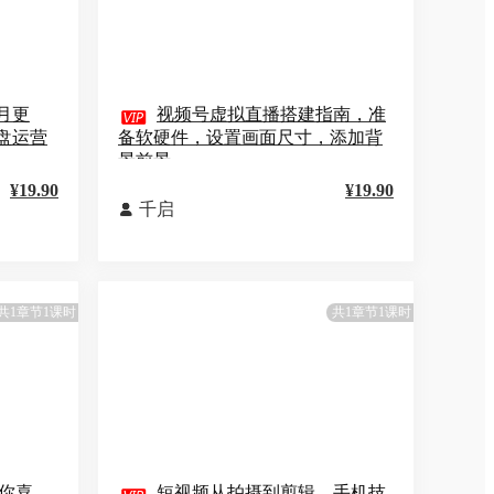
月更

视频号虚拟直播搭建指南，准
盘运营
备软硬件，设置画面尺寸，添加背
景前景
¥19.90
¥19.90
千启

共1章节1课时
共1章节1课时
你喜
短视频从拍摄到剪辑，手机技