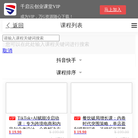
千启云创业课堂VIP
马上加入
成为VIP，万G资源随心下载！
课程列表


返回
您可以在此处输入课程关键词进行搜索
取消
抖音快手
课程排序


TikTok+AI赋能冷启动
餐饮破局增长课：内卷
课：专为跨境电商和内
时代突围策略，单店盈
容创业者设计，全套解决方
利模型打造，连锁扩张完整
¥ 19.90
¥ 199.00
¥ 19.90
¥ 199.00
案
路径