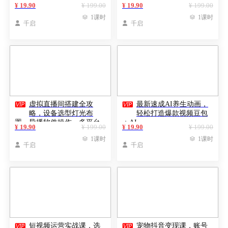
直播技术，内容涵盖20+热门
营的完整技能链
¥ 19.90
¥ 199.00
¥ 19.90
¥ 199.00
赛道

1课时

1课时

千启

千启


虚拟直播间搭建全攻
最新速成AI养生动画，
略，设备选型灯光布
轻松打造爆款视频豆包
置，导播软件操作，多平台
＋AI
¥ 19.90
¥ 199.00
¥ 19.90
¥ 199.00
直播设置

1课时

1课时

千启

千启


短视频运营实战课，选
宠物抖音变现课，账号