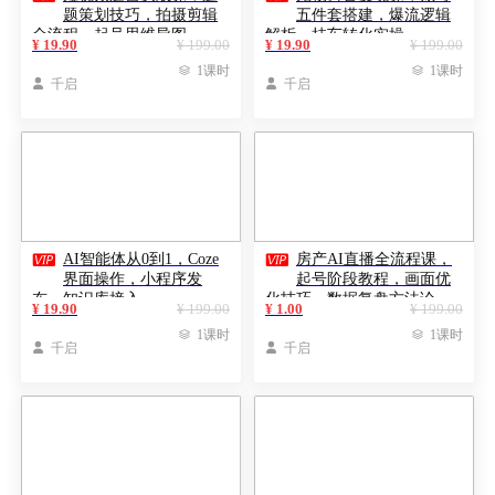
题策划技巧，拍摄剪辑
五件套搭建，爆流逻辑
全流程，起号思维导图
解析，挂车转化实操
¥ 19.90
¥ 199.00
¥ 19.90
¥ 199.00

1课时

1课时

千启

千启


AI智能体从0到1，Coze
房产AI直播全流程课，
界面操作，小程序发
起号阶段教程，画面优
布，知识库接入
化技巧，数据复盘方法论
¥ 19.90
¥ 199.00
¥ 1.00
¥ 199.00

1课时

1课时

千启

千启