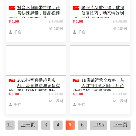


抖音不剪辑带货课，账
老照片AI重生课，破损
号快速起量，爆品视频
修复技巧，动态特效制
跟发，多号矩阵运营
作，情感化MV剪辑
¥ 1.00
¥ 199.00
¥ 1.00
¥ 199.00

1课时

1课时

千启

千启


2025抖音直播起号实
Tk店铺运营全攻略，从
战，流量算法与设备实
入驻到变现闭环，后台
操，团队搭建与预算规划
功能详解与实操演示
¥ 1.00
¥ 199.00
¥ 1.00
¥ 199.00

1课时

1课时

千启

千启
1 ..
上一页
3
4
5
6
.. 195
下一页