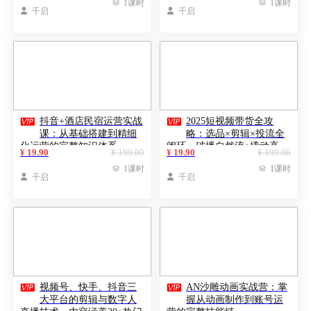

1课时

1课时

千启

千启


抖音+酒店民宿运营实战
2025短视频带货全攻
课：从基础搭建到精细
略：选品×剪辑×投流全
化运营的完整知识体系
闭环，破播自然流+撬动高
¥ 19.90
¥ 199.00
¥ 19.90
¥ 199.00
ROI

1课时

1课时

千启

千启


视频号、快手、抖音三
AN沙雕动画实战营：掌
大平台的剪辑与数字人
握从动画制作到账号运