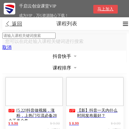
千启云创业课堂VIP
马上加入
成为VIP，万G资源随心下载！
课程列表


返回
您可以在此处输入课程关键词进行搜索
取消
抖音快手
课程排序


[5.22]抖音做视频，涨
【新】抖音一天内什么
粉，上热门引流必备28
时间发布最好？
个工具合集
¥ 9.90
¥ 9.90
¥ 0.99
¥ 0.99