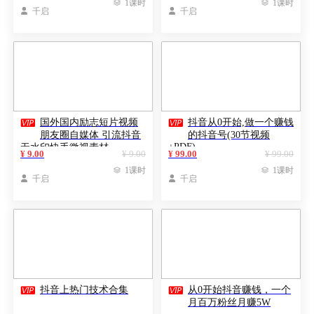

1课时

1课时

千启

千启


国外国内励志短片视频
抖音从0开始,做一个赚钱
朋友圈自媒体 引流抖音
的抖音号(30节视频
+PDF)
无水印快手微视素材
¥ 9.00
¥ 9.00
¥ 99.00
¥ 99.00

1课时

1课时

千启

千启


抖音上热门技术合集
从0开始抖音赚钱，一个
月百万粉丝月赚5W