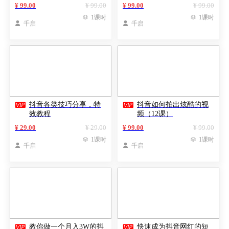
¥ 99.00
¥ 99.00
¥ 99.00
¥ 99.00

1课时

1课时

千启

千启


抖音各类技巧分享，特
抖音如何拍出炫酷的视
效教程
频（12课）
¥ 29.00
¥ 29.00
¥ 99.00
¥ 99.00

1课时

1课时

千启

千启


教你做一个月入3W的抖
快速成为抖音网红的短