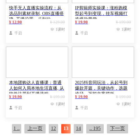
快手无人直播实操流程：从
IP剪辑师实操课：涨粉跑模
选品到素材录制, OBS直播搭
型起号到变现，挂车视频打
建, 开播设置一步到位
造爆款带货
¥ 12.90
¥ 129.00
¥ 19.90
¥ 199.00

1课时

1课时

千启

千启
本地团购达人直播课：普通
2025抖音同玩法，从起号到
人如何入局本地生活直播, 从
爆款开篇，关键动作，选题
软件注册到开播流程
途径，万能文案模板
¥ 19.90
¥ 199.00
¥ 19.90
¥ 199.00

1课时

1课时

千启

千启
1 ..
上一页
12
13
14
.. 195
下一页