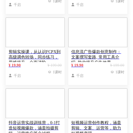

1课时

1课时

千启

千启
剪辑实操课，从认识FCPX到
信息流广告爆款创意制作：
高级调色转场，同步练习，
文案撰写套路, 常用工具介
思维提升，全面进阶
绍, 助你提升广告效果
¥ 19.90
¥ 199.00
¥ 19.90
¥ 199.00

1课时

1课时

千启

千启
抖音运营实战训练营，0-1打
短视频运营创作教程，涵盖
造短视频爆款，涵盖拍摄剪
剪辑、文案、运营等，助力