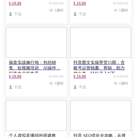
辑、运营推广等全过程
短视频变现
¥ 19.90
¥ 199.00
¥ 19.90
¥ 199.00

1课时

1课时

千启

千启
操盘实战修行地：包括销
抖音图文实操带货15期，含
售、短视频培训、AI操作，
账号运营锦囊、剪辑，助力
打造专业操盘手
稳出单，轻松月入N万
¥ 19.90
¥ 199.00
¥ 19.90
¥ 199.00

1课时

1课时

千启

千启
个人虚拟直播间的搭建教
抖音 SEO优化全攻略，从搜