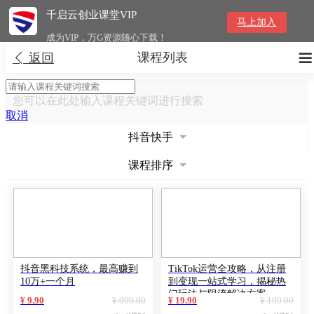
千启云创业课堂VIP
马上加入
成为VIP，万G资源随心下载！
课程列表


返回
您可以在此处输入课程关键词进行搜索
取消
抖音快手
课程排序
抖音黑科技系统，最高赚到
TikTok运营全攻略，从注册
10万+一个月
到变现一站式学习，揭秘热
门玩法与限流解决方案
¥ 9.90
¥ 999.00
¥ 19.90
¥ 199.00