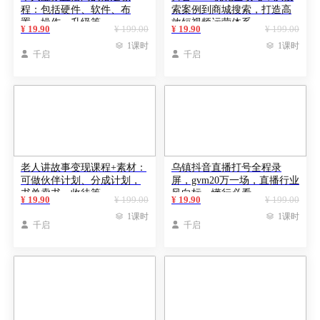
程：包括硬件、软件、布
索案例到商城搜索，打造高
置、操作、升级等
效短视频运营体系
¥ 19.90
¥ 199.00
¥ 19.90
¥ 199.00

1课时

1课时

千启

千启
老人讲故事变现课程+素材：
乌镇抖音直播打号全程录
可做伙伴计划、分成计划，
屏，gvm20万一场，直播行业
书单卖书、收徒等
风向标，懂行必看
¥ 19.90
¥ 199.00
¥ 19.90
¥ 199.00

1课时

1课时

千启

千启