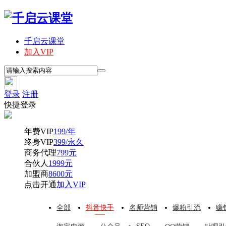
千启云课堂
加入VIP
登录
注册
快捷登录
年费VIP
199/年
终身VIP
399/永久
商务代理
799元
合伙人
1999元
加盟商
8600元
点击开通
加入VIP
全部
抖音快手
名师营销
爆粉引流
赚