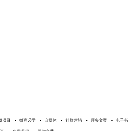
钱项目
微商必学
自媒体
社群营销
顶尖文案
电子书