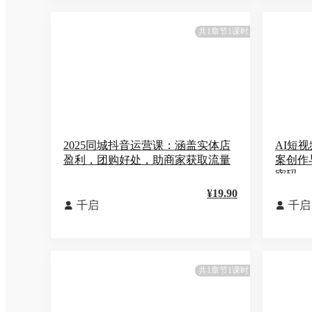
共1章节1课时
2025同城抖音运营课：涵盖实体店
AI短
盈利，团购好处，助商家获取流量
案创作
密码
¥19.90
千启
千启


共1章节1课时