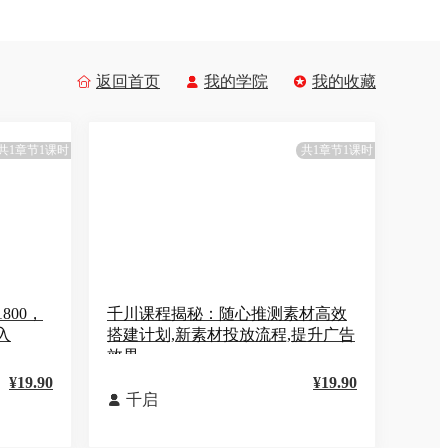
返回首页
我的学院
我的收藏



共1章节1课时
共1章节1课时
800，
千川课程揭秘：随心推测素材高效
入
搭建计划,新素材投放流程,提升广告
效果
¥19.90
¥19.90
千启
