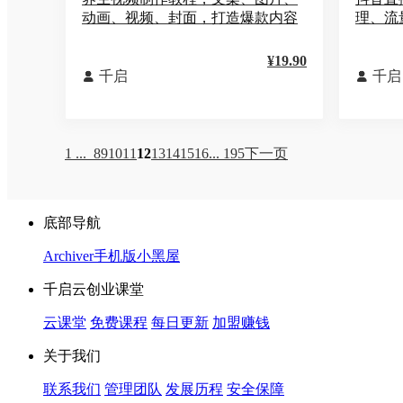
动画、视频、封面，打造爆款内容
理、流
¥19.90
千启
千启


1 ...
8
9
10
11
12
13
14
15
16
... 195
下一页
底部导航
Archiver
手机版
小黑屋
千启云创业课堂
云课堂
免费课程
每日更新
加盟赚钱
关于我们
联系我们
管理团队
发展历程
安全保障