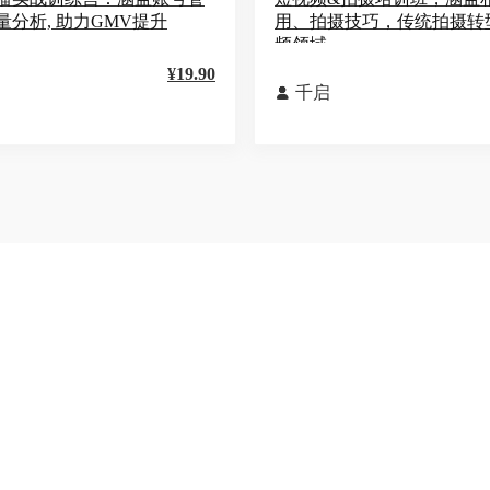
量分析, 助力GMV提升
用、拍摄技巧，传统拍摄转
频领域
¥19.90
千启
