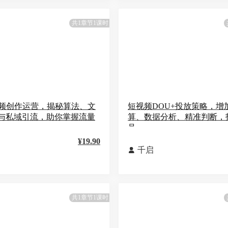
共1章节1课时
视频创作运营，揭秘算法、文
短视频DOU+投放策略，增
与私域引流，助你掌握流量
算、数据分析、精准判断，
号
¥19.90
千启

共1章节1课时