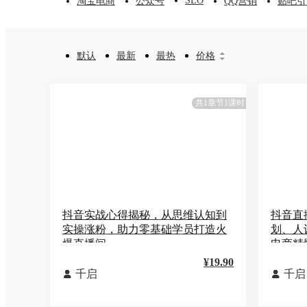
SEO
淘宝电商
公众号
QQ营销
贴吧引
默认
最新
最热
价格


共1章节1课时
抖音实战心得揭秘，从思维认知到
抖音直
实操涨粉，助力零基础学员打造火
划、人
爆直播间
电商精
¥19.90
千启
千启

