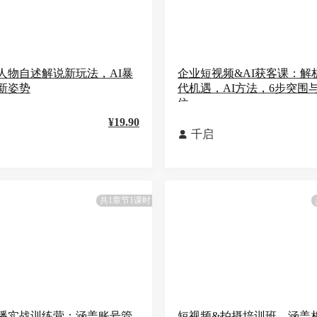
人物自述解说新玩法，AI暴
企业短视频&AI获客课：解析
新姿势
代机遇，AI方法，6步突围
位
¥19.90
千启

共1章节1课时
播实战训练营：涵盖账号管
短视频&拍摄培训班，涵盖