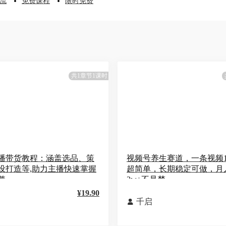
流
免费课程
限时免费
共1章节1课时
播带货教程：涵盖选品、策
视频号养生赛道，一条视频1
设打造等,助力主播快速掌握
超简单，长期稳定可做，月
髓
3w+不是梦
¥19.90
千启
