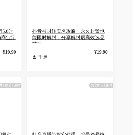
5.0时
抖音被封转实名攻略，永久封禁也
与商业定
能限时解封，分享解封后高效选品
技巧
¥19.90
¥19.90
千启

共1章节1课时
共1章节1课时
相机使
抖音直播带货实战课：起号稳号技