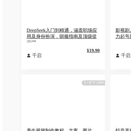
DeepSeek入门到精通，涵盖职场应
影视剧
用及身份扮演，驯服指南及顶级提
力起号
示词
¥19.90
千启
千启


共1章节1课时
养生视频制作教程，文案、图片、
抖音直