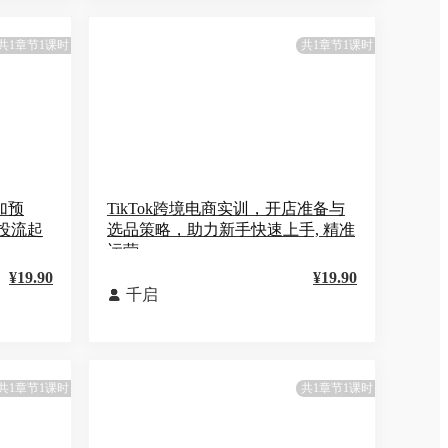
共1章节1课时
共1章节1课时
加预
TikTok跨境电商实训，开店准备与
投流起
选品策略，助力新手快速上手, 精准
运营
¥19.90
¥19.90
千启

共1章节1课时
共1章节1课时