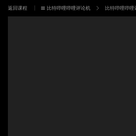
返回课程
比特哔哩哔哩评论机
比特哔哩哔哩

