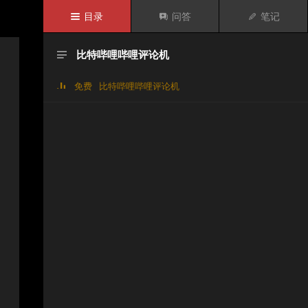

目录

问答

笔记
比特哔哩哔哩评论机

免费
比特哔哩哔哩评论机