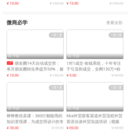
快速提升订单转化与店铺收益
¥ 19.90
¥ 199.00
¥ 19.90
¥ 199.00
微商必学
查看全部
1章1课
1章1课
千启
千启



朋友圈14天自动成交营：
1对1成交 收钱系统，十年专注
单月朋友圈转化率提升50%，被
于引流和成交，全网130万+粉
动收入超3万元
丝
¥ 19.90
¥ 199.00
¥ 9.90
¥ 99.00
1章1课
1章1课
千启
千启


铮铮教你卖课：360行都能用的
Mia外贸获客渠道外贸流程外贸
知识变现课，为成交而设计的专
英语洽谈外贸实战培训（视频
属课程
课）价值399元
¥ 39.00
¥ 39.00
¥ 69.00
¥ 69.00