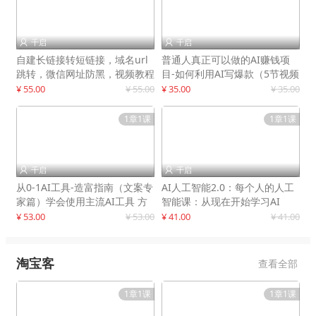
千启
千启


自建长链接转短链接，域名url
普通人真正可以做的AI赚钱项
跳转，微信网址防黑，视频教程
目-如何利用AI写爆款（5节视频
手把手教你
课）
¥ 55.00
¥ 55.00
¥ 35.00
¥ 35.00
1章1课
1章1课
千启
千启


从0-1AI工具-造富指南（文案专
AI人工智能2.0：每个人的人工
家篇）学会使用主流AI工具 方
智能课：从现在开始学习AI
法和心法的融合
¥ 53.00
¥ 53.00
¥ 41.00
¥ 41.00
淘宝客
查看全部
1章1课
1章1课