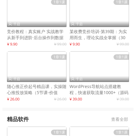
1章1课
1章1课
千启
千启


竞价教程：真实账户 实战教学
某收费竞价培训-第39期：为实
从新手到进阶·后台操作到数据
用而生，理论实战全掌握（30
优化
节课）
¥ 9.90
¥ 99.00
¥ 9.90
¥ 99.00
1章1课
1章1课
千启
千启


随心推正价起号精品课，实操随
WordPress导航站点搭建教
心推投放策略（5节课-价值
程，快速获取流量1000+（源码
298）
+教程）
¥ 26.00
¥ 26.00
¥ 39.00
¥ 39.00
精品软件
查看全部
1章1课
1章1课