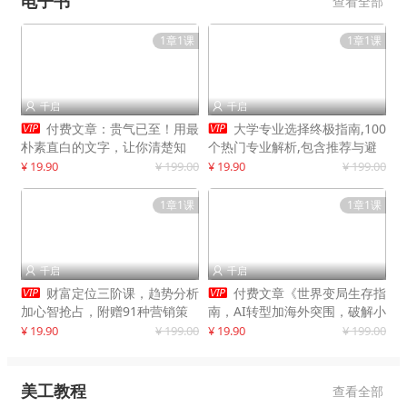
电子书
查看全部
1章1课
1章1课
千启
千启




付费文章：贵气已至！用最
大学专业选择终极指南,100
朴素直白的文字，让你清楚知
个热门专业解析,包含推荐与避
道，该如何接住这一次时代的泼
雷实用建议
¥ 19.90
¥ 199.00
¥ 19.90
¥ 199.00
天富贵
1章1课
1章1课
千启
千启




财富定位三阶课，趋势分析
付费文章《世界变局生存指
加心智抢占，附赠91种营销策
南，AI转型加海外突围，破解小
略模型
城市生存陷阱》
¥ 19.90
¥ 199.00
¥ 19.90
¥ 199.00
美工教程
查看全部