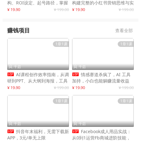
构、ROI设定、起号路径，掌握
构建完整的小红书营销思维与实
平台新规下利润最大化
战能力，案例店铺月销破百万！
¥ 19.90
¥ 199.00
¥ 19.90
¥ 199.00
赚钱项目
查看全部
1章1课
1章1课
千启
千启




AI课程创作效率指南，从调
情感赛道杀疯了，AI 工具
研到PPT、从大纲到海报，工具
加持，小白也能躺赚流量收益
赋能，打造可持续变现产品线
¥ 19.90
¥ 199.00
¥ 19.90
¥ 199.00
1章1课
1章1课
千启
千启




抖音年末福利，无需下载新
Facebook成人用品实战：
APP，3元/单无上限
从0到1运营Fb商城进阶技能，