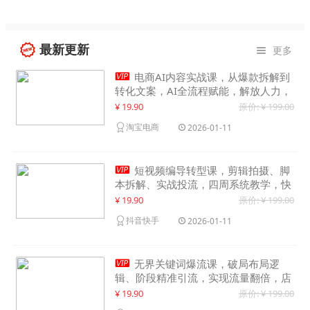
最新更新
更多


电商AI内容实战课，从爆款拆解到
转化文案，AI全流程赋能，解放人力，
单月节省内容成本数万元
¥ 19.90
原价: ¥ 199.00
淘宝电商
2026-01-11

短视频编导转型课，剪辑拍摄、脚
本拆解、实战投流，四周系统教学，快
速入行月入2w+
¥ 19.90
原价: ¥ 199.00
抖音快手
2026-01-11

无界关键词爆流课，破局布局逻
辑、阶段精准引流，实现流量翻倍，店
铺业绩增长50%+
¥ 19.90
原价: ¥ 199.00