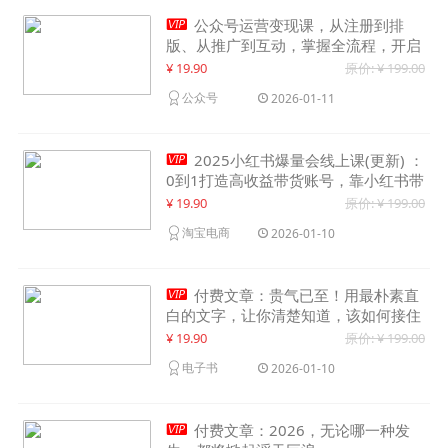

公众号运营变现课，从注册到排
版、从推广到互动，掌握全流程，开启
个人品牌月入30000+
¥ 19.90
原价: ¥ 199.00
公众号
2026-01-11

2025小红书爆量会线上课(更新) ：
0到1打造高收益带货账号，靠小红书带
货年入100w？机会来了！
¥ 19.90
原价: ¥ 199.00
淘宝电商
2026-01-10

付费文章：贵气已至！用最朴素直
白的文字，让你清楚知道，该如何接住
这一次时代的泼天富贵
¥ 19.90
原价: ¥ 199.00
电子书
2026-01-10

付费文章：2026，无论哪一种发