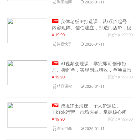
淘宝电商
2026-01-11

实体老板IP打造课，从0到1起号、
内容矩阵、信任建立，打造门店IP，稳
定获客增收
¥ 19.90
原价: ¥ 199.00
抖音快手
2026-01-11

AI视频变现课，学完即可创作短
片、接商单，实现副业增收，单项目报
价可达千元
¥ 19.90
原价: ¥ 199.00
精品课程
2026-01-11

跨境IP出海课，个人IP定位、
TikTok运营、市场选品，掌握核心闭
环，实现月入1万美金+
¥ 19.90
原价: ¥ 199.00
淘宝电商
2026-01-11