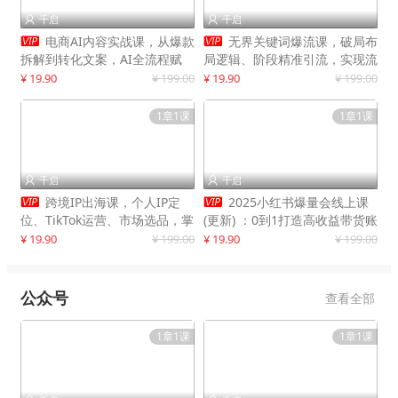
千启
千启




电商AI内容实战课，从爆款
无界关键词爆流课，破局布
拆解到转化文案，AI全流程赋
局逻辑、阶段精准引流，实现流
能，解放人力，单月节省内容成
量翻倍，店铺业绩增长50%+
¥ 19.90
¥ 199.00
¥ 19.90
¥ 199.00
本数万元
1章1课
1章1课
千启
千启




跨境IP出海课，个人IP定
2025小红书爆量会线上课
位、TikTok运营、市场选品，掌
(更新) ：0到1打造高收益带货账
握核心闭环，实现月入1万美金
号，靠小红书带货年入100w？
¥ 19.90
¥ 199.00
¥ 19.90
¥ 199.00
+
机会来了！
公众号
查看全部
1章1课
1章1课