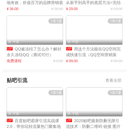
地有效，价值百万的品牌营销底
从新手到高手的底层方法>完结
层逻辑
¥ 36.00
¥ 36.00
¥ 29.00
¥ 29.00
1章1课
1章1课
千启
千启




QQ被冻结了怎么办？解封
用这个方法能在QQ空间完
永久冻结QQ（测试可行）
成快速引流（QQ空间营销策
略）
免费课程
¥ 0.00
¥ 99.00
¥ 99.00
贴吧引流
查看全部
1章1课
1章1课
千启
千启




百度贴吧霸屏引流实战课
2020贴吧最新防删无限引
2.0，带你玩转流量热门聚集地
流技术：防删二维码 链接 图片