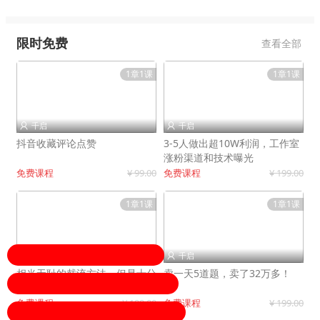
限时免费
查看全部
1章1课
1章1课
千启
千启


抖音收藏评论点赞
3-5人做出超10W利润，工作室
涨粉渠道和技术曝光
免费课程
¥ 99.00
免费课程
¥ 199.00
1章1课
1章1课
千启
千启


相当无耻的截流方法，但是十分
卖一天5道题，卖了32万多！
有效！
免费课程
¥ 199.00
免费课程
¥ 199.00