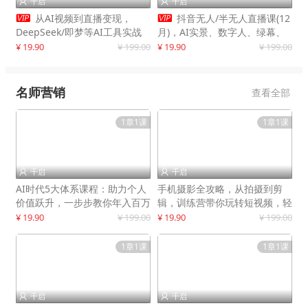
千启
千启




从AI视频到直播变现，
抖音无人/半无人直播课(12
DeepSeek/即梦等AI工具实战
月)，AI实景、数字人、绿幕、
教学，生产爆款视频，打造高流
多种玩法、24小时自动盈利
¥ 19.90
¥ 199.00
¥ 19.90
¥ 199.00
量账号
名师营销
查看全部
1章1课
1章1课
千启
千启


AI时代5大体系课程：助力个人
手机摄影全攻略，从拍摄到剪
价值跃升，一步步教你年入百万
辑，训练营带你玩转短视频，轻
松拍大片
¥ 19.90
¥ 199.00
¥ 19.90
¥ 199.00
1章1课
1章1课
千启
千启

