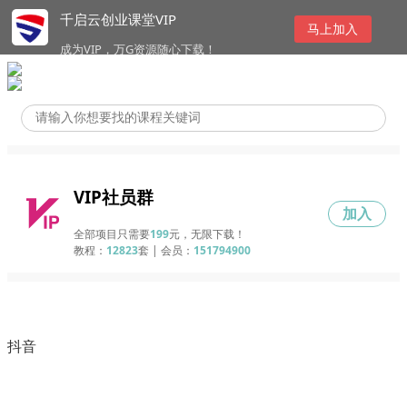
千启云创业课堂VIP
马上加入
成为VIP，万G资源随心下载！
VIP社员群
加入
全部项目只需要
199
元，无限下载！
教程：
12823
套 | 会员：
151794900
抖音