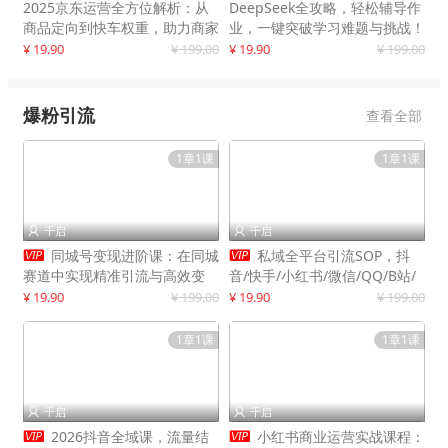
2025京东运营全方位解析：从
DeepSeek全攻略，轻松辅导作
商品定向到快车权重，助力商家
业，一键突破学习难题与挑战！
打造爆款商品
¥ 19.90
¥ 199.00
¥ 19.90
¥ 199.00
爆粉引流
查看全部
1章1课
1章1课
千启
千启




同城号变现进阶课：在同城
私域全平台引流SOP，抖
赛道中实现精准引流与高效变
音/快手/小红书/微信/QQ/B站/
现，单店月引流成交额提升50%
闲鱼等，技术合集，高效转化公
¥ 19.90
¥ 199.00
¥ 19.90
¥ 199.00
域流量
1章1课
1章1课
千启
千启




2026抖音全域课，流量结
小红书商业运营实战课程：