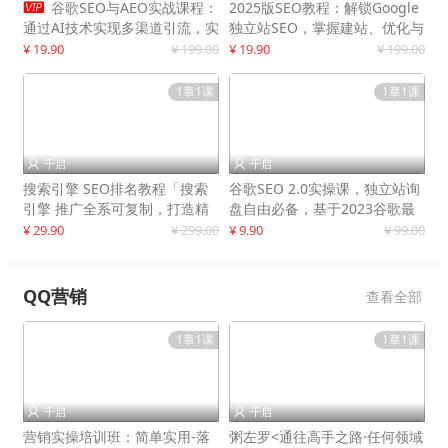

谷歌SEO与AEO实战课程：
2025版SEO教程：解锁Google
通过AI技术实现多渠道引流，实
独立站SEO，掌握建站、优化与
现网站流量增长300%
变现技巧
¥ 19.90
¥ 199.00
¥ 19.90
¥ 199.00
1章1课
1章1课
千启
千启


搜索引擎 SEO排名教程「搜索
谷歌SEO 2.0实操课，独立站询
引擎 推广全系可复制，打造精
盘自由必备，基于2023谷歌最
准被动流量系统
新算法录制
¥ 29.90
¥ 299.00
¥ 9.90
¥ 99.00
QQ营销
查看全部
1章1课
1章1课
千启
千启


营销实操培训班：简单实用-落
粥左罗<通往高手之路·任何领域