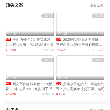
顶尖文案
查看全部
1章1课
1章1课
千启
千启




全面的AI论文写作实战营：
2025AI写作掘金速成班：
九大核心模块，实现从论文小白
掌握AI改写/仿写等核心技能，
到高效产出的跨越
实现单篇文案变现500+
¥ 19.90
¥ 199.00
¥ 19.90
¥ 199.00
1章1课
1章1课
千启
千启




网文写作赚钱教程：6大模
文案杀手创始人IP高端实战
块+17本火书+98个真实例子 从
课：突破高客单成交瓶颈，实现
入门到精通实战方法
IP商业价值最大化
¥ 19.90
¥ 199.00
¥ 19.90
¥ 199.00