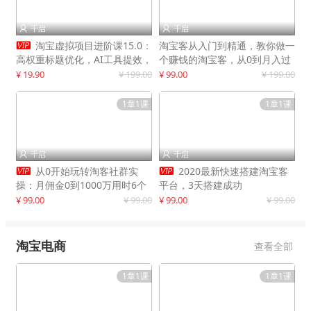
千启
千启



淘宝虚拟项目进阶课15.0：
淘宝客从入门到精通，教你做一
高权重标题优化，AI工具提效，
个赚钱的淘宝客，从0到月入过
自动盈利模式搭建
万
¥ 19.90
¥ 199.00
¥ 99.00
¥ 199.00
1章1课
1章1课
千启
千启




从0开始玩转淘客社群实
2020最新快速搭建淘宝客
操：月佣金0到1000万用时6个
平台，3天搭建成功
月
¥ 99.00
¥ 99.00
¥ 99.00
¥ 99.00
淘宝电商
查看全部
1章1课
1章1课