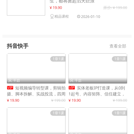
生，都将掀起滔天巨浪
¥ 19.90
原价: ¥ 199.00
精品课程
2026-01-10
抖音快手
查看全部
1章1课
1章1课
千启
千启




短视频编导转型课，剪辑拍
实体老板IP打造课，从0到
摄、脚本拆解、实战投流，四周
1起号、内容矩阵、信任建立，
系统教学，快速入行月入2w+
打造门店IP，稳定获客增收
¥ 19.90
¥ 199.00
¥ 19.90
¥ 199.00
1章1课
1章1课