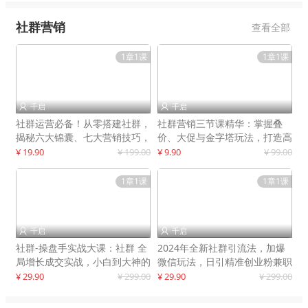
社群营销
查看全部
1章1课
1章1课
千启
千启


社群运营必备！从零搭建社群，
社群营销三节课精华：掌握叠
揭秘六大锦囊、七大营销技巧，
价、大促与金字塔玩法，打造高
打造火爆社群
效营销体系
¥ 19.90
¥ 199.00
¥ 9.90
¥ 99.00
1章1课
1章1课
千启
千启


社群-操盘手实战大课：社群 全
2024年全新社群引流法，加爆
局增长成交实战，小白到大神的
微信玩法，日引精准创业粉兼职
进阶之路
粉200+
¥ 29.90
¥ 299.00
¥ 29.90
¥ 299.00