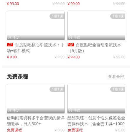
制作
¥ 99.00
¥ 99.00
¥ 99.00
¥ 99.00
1章1课
1章1课
千启
千启




百度贴吧核心引流技术：手
百度贴吧全自动引流技术
动+软件模式
（6月版）
¥ 9.90
¥ 9.90
¥ 99.00
¥ 99.00
免费课程
查看全部
1章1课
1章1课
千启
千启


借助刚需资料多平台变现的超详
酷酷教练：创意个性头像签名全
细教学，日入500+
套操作技术（含全套工具+1000
套模板）
免费课程
¥ 0.00
免费课程
¥ 0.00