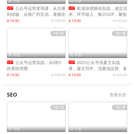
千启
千启




公众号运营变现课，从注册
私域业绩驱动实战，成交话
到排版、从推广到互动，掌握全
术、环节植入、每日SOP，聚焦
流程，开启个人品牌月入
增长，驱动营收持续突破
¥ 19.90
¥ 199.00
¥ 19.90
¥ 199.00
30000+
1章1课
1章1课
千启
千启




公众号运营实战：从0到1
2025公众号流量主实战
的系统突围
课，爆文写作、流量池运营、多
平台分发，新手日入千元月赚5
¥ 19.90
¥ 199.00
¥ 19.90
¥ 199.00
万+更新11月
SEO
查看全部
1章1课
1章1课
千启
千启

