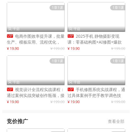
1章1课
1章1课
千启
千启




电商作图效率提升课，批量
2025手机 静物摄影变现
生产、模板应用、流程优化，
课：零基础构图+AI修图+爆款
20+细分品类实操案例，月赚3
创作
¥ 19.90
¥ 199.00
¥ 19.90
¥ 199.00
万
1章1课
1章1课
千启
千启




视觉设计全流程实战课程：
手机修图系统实战课程，通
通过案例实战突破创作瓶颈，接
过具体案例手把手教学调色技
单月入20000+
巧，实现副业变现
¥ 19.90
¥ 199.00
¥ 19.90
¥ 199.00
竞价推广
查看全部