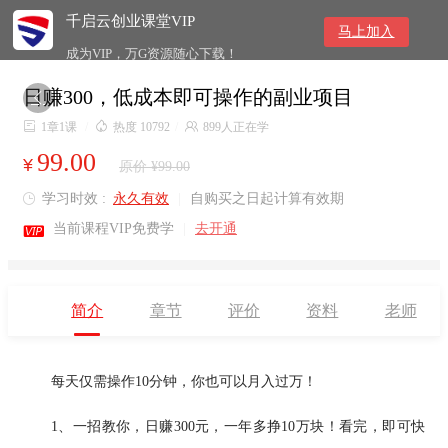
千启云创业课堂VIP
马上加入
成为VIP，万G资源随心下载！
日赚300，低成本即可操作的副业项目


1章1课
/

热度 10792
/

899人正在学
99.00
¥
原价 ¥99.00
学习时效 :
永久有效
|
自购买之日起计算有效期


当前课程VIP免费学
|
去开通
简介
章节
评价
资料
老师
每天仅需操作10分钟，你也可以月入过万！
1、一招教你，日赚300元，一年多挣10万块！看完，即可快