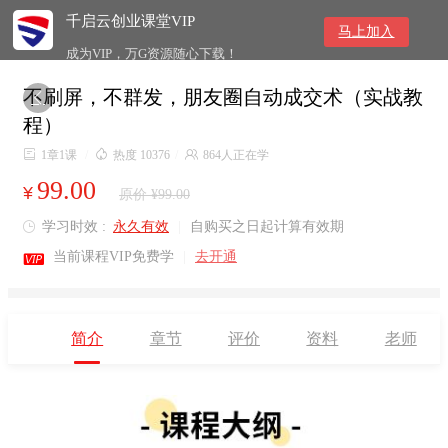
千启云创业课堂VIP
马上加入
成为VIP，万G资源随心下载！
不刷屏，不群发，朋友圈自动成交术（实战教

程）

1章1课
/

热度 10376
/

864人正在学
99.00
¥
原价 ¥99.00
学习时效 :
永久有效
|
自购买之日起计算有效期


当前课程VIP免费学
|
去开通
简介
章节
评价
资料
老师