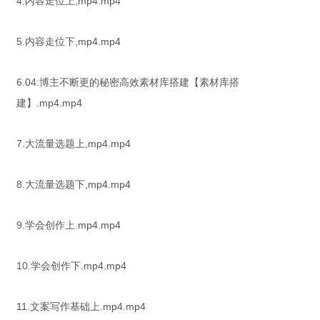
4.内容走位上,mp4.mp4
5.内容走位下,mp4.mp4
6.04:博主不断更的秘密高效素材库搭建【素材库搭
建】.mp4.mp4
7.大流量选题上,mp4.mp4
8.大流量选题下,mp4.mp4
9.学会创作上.mp4.mp4
10.学会创作下.mp4.mp4
11.文案写作基础上.mp4.mp4