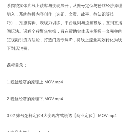
系围绕实体店线上获客与变现展开，从账号定位与粉丝经济原理
切入，系统教授内容创作（选题、文案、故事、教知识等技
巧）、拍摄剪辑、表现力训练、平台规则与流量投放，直到直播
间玩法。课程全程聚焦实操，旨在帮助实体店主掌握一套完整的
短视频引流方法论，打造门店专属IP，将线上流量高效转化为线
下到店消费。
课程目录：
1.粉丝经济的原理上.MOV.mp4
2.粉丝经济的原理下,MOV.mp4
3.02:账号怎样定位4大变现方式说透【商业定位】.MOV.mp4