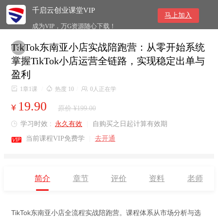
千启云创业课堂VIP
马上加入
成为VIP，万G资源随心下载！
TikTok东南亚小店实战陪跑营：从零开始系统

掌握TikTok小店运营全链路，实现稳定出单与
盈利

1章1课
/

热度 10
/

0人正在学
19.90
¥
原价 ¥199.00
学习时效 :
永久有效
|
自购买之日起计算有效期


当前课程VIP免费学
|
去开通
简介
章节
评价
资料
老师
TikTok东南亚小店全流程实战陪跑营。课程体系从市场分析与选