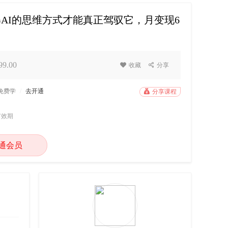
理解AI的思维方式才能真正驾驭它，月变现6
9.00

收藏

分享
P免费学
/
去开通

分享课程
有效期
通会员