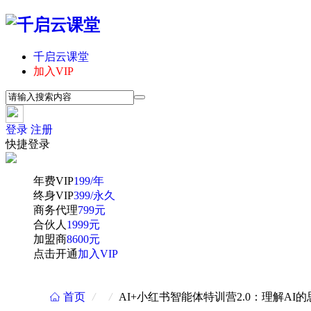
千启云课堂
加入VIP
登录
注册
快捷登录
年费VIP
199/年
终身VIP
399/永久
商务代理
799元
合伙人
1999元
加盟商
8600元
点击开通
加入VIP
首页
/
/
AI+小红书智能体特训营2.0：理解A
