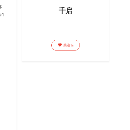
体
千启
和

关注Ta