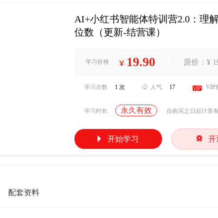
AI+小红书智能体特训营2.0：
位数（更新-结营课）
19.90
|
原价：¥ 19
学习价格
¥
学习次数
1 次

人气
17

VI
永久有效
学习时长
自购买之日起计算


开始学习
开
配套资料