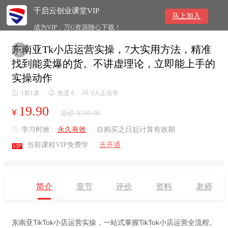
千启云创业课堂VIP
马上加入
成为VIP，万G资源随心下载！
东南亚Tk小店运营实操，7大实用方法，精准

找到能卖爆的货。不讲虚理论，立即能上手的
实操动作

1章1课
/

热度 6
/

0人正在学
19.90
¥
原价 ¥199.00
学习时效 :
永久有效
|
自购买之日起计算有效期


当前课程VIP免费学
|
去开通
简介
章节
评价
资料
老师
东南亚TikTok小店运营实操，一站式掌握TikTok小店运营全流程。