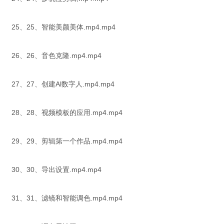
25、25、智能美颜美体.mp4.mp4
26、26、音色克隆.mp4.mp4
27、27、创建Al数字人.mp4.mp4
28、28、视频模板的应用.mp4.mp4
29、29、剪辑第一个作品.mp4.mp4
30、30、导出设置.mp4.mp4
31、31、滤镜和智能调色.mp4.mp4