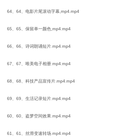
64、64、电影片尾滚动字幕,mp4.mp4
65、65、保留单一颜色,mp4.mp4
66、66、诗词朗诵短片.mp4.mp4
67、67、唯美电子相册.mp4.mp4
68、68、科技产品宣传片.mp4.mp4
69、69、生活记录短片.mp4.mp4
60、60、盗梦空间效果.mp4.mp4
61、61、丝滑变速转场.mp4.mp4