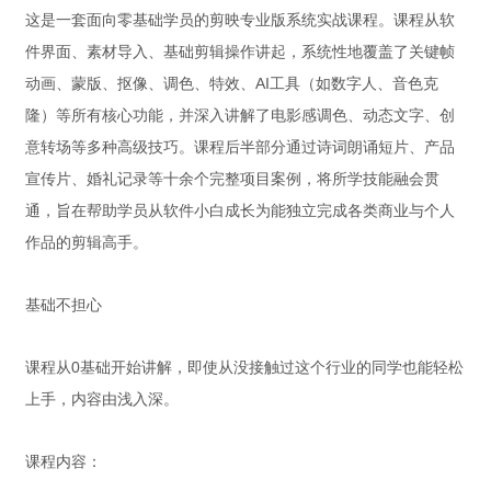
这是一套面向零基础学员的剪映专业版系统实战课程。课程从软
件界面、素材导入、基础剪辑操作讲起，系统性地覆盖了关键帧
动画、蒙版、抠像、调色、特效、AI工具（如数字人、音色克
隆）等所有核心功能，并深入讲解了电影感调色、动态文字、创
意转场等多种高级技巧。课程后半部分通过诗词朗诵短片、产品
宣传片、婚礼记录等十余个完整项目案例，将所学技能融会贯
通，旨在帮助学员从软件小白成长为能独立完成各类商业与个人
作品的剪辑高手。
基础不担心
课程从0基础开始讲解，即使从没接触过这个行业的同学也能轻松
上手，内容由浅入深。
课程内容：