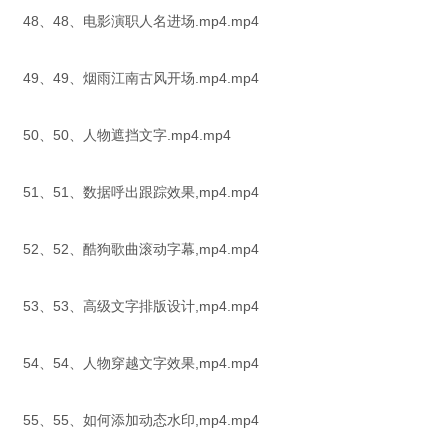
48、48、电影演职人名进场.mp4.mp4
49、49、烟雨江南古风开场.mp4.mp4
50、50、人物遮挡文字.mp4.mp4
51、51、数据呼出跟踪效果,mp4.mp4
52、52、酷狗歌曲滚动字幕,mp4.mp4
53、53、高级文字排版设计,mp4.mp4
54、54、人物穿越文字效果,mp4.mp4
55、55、如何添加动态水印,mp4.mp4